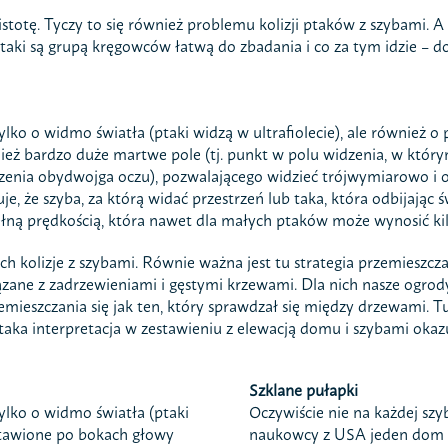
stotę. Tyczy to się również problemu kolizji ptaków z szybami. A 
taki są grupą kręgowców łatwą do zbadania i co za tym idzie – d
 tylko o widmo światła (ptaki widzą w ultrafiolecie), ale również
nież bardzo duże martwe pole (tj. punkt w polu widzenia, w który
dzenia obydwojga oczu), pozwalającego widzieć trójwymiarowo i o
e, że szyba, za którą widać przestrzeń lub taka, która odbijając ś
pełną prędkością, która nawet dla małych ptaków może wynosić ki
ch kolizje z szybami. Równie ważna jest tu strategia przemieszcz
zane z zadrzewieniami i gęstymi krzewami. Dla nich nasze ogrody,
emieszczania się jak ten, który sprawdzał się między drzewami. Tu
 taka interpretacja w zestawieniu z elewacją domu i szybami oka
Szklane pułapki
 tylko o widmo światła (ptaki
Oczywiście nie na każdej szyb
ustawione po bokach głowy
naukowcy z USA jeden dom m