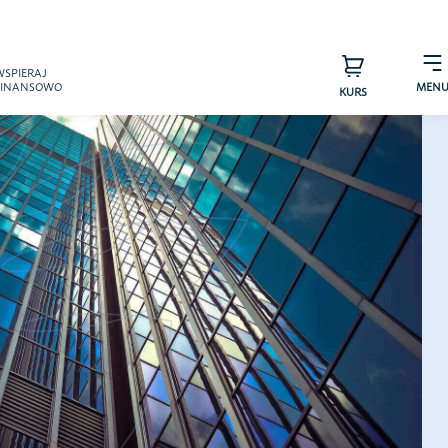
×
WSPIERAJ
FINANSOWO
MEN
KURS
s – zespół
Sprawdź efekty
a pTAK!
Przyjaciele
arzyszenia