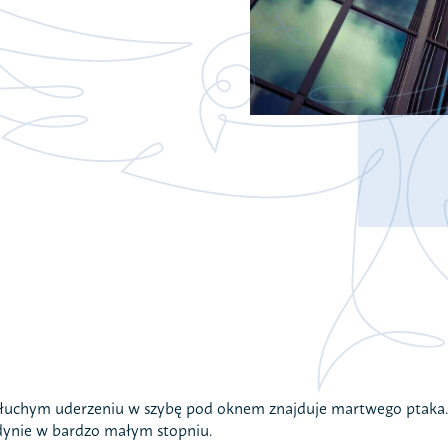
Jestem na p
Sprawozdan
Polityka pry
RODO
 głuchym uderzeniu w szybę pod oknem znajduje martwego ptaka.
edynie w bardzo małym stopniu.