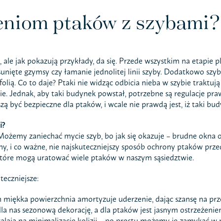
eniom ptaków z szybami?
a, ale jak pokazują przykłady, da się. Przede wszystkim na etapie
unięte gzymsy czy łamanie jednolitej linii szyby. Dodatkowo szyb
lią. Co to daje? Ptaki nie widząc odbicia nieba w szybie traktuj
e. Jednak, aby taki budynek powstał, potrzebne są regulacje praw
być bezpieczne dla ptaków, i wcale nie prawdą jest, iż taki bud
i?
żemy zaniechać mycie szyb, bo jak się okazuje – brudne okna od
ny, i co ważne, nie najskuteczniejszy sposób ochrony ptaków prz
które mogą uratować wiele ptaków w naszym sąsiedztwie.
teczniejsze:
 ich miękka powierzchnia amortyzuje uderzenie, dając szansę na 
a nas sezonową dekorację, a dla ptaków jest jasnym ostrzeżenie
alają na minimalizację kolizji – po prostu możemy je zamykać w p