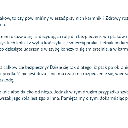
ptaków, to czy powinniśmy wieszać przy nich karmniki? Zdrowy 
na.
em okazało się, iż decydującą rolę dla bezpieczeństwa ptaków
tkich kolizji z szybą kończyła się śmiercią ptaka. Jednak im kar
o dziesiąte uderzenie w szybę kończyło się śmiertelnie, a w kar
est całkowicie bezpieczny? Dzieje się tak dlatego, iż ptak po obr
o prędkość nie jest duża – nie ma czasu na rozpędzenie się, więc 
szkodę.
 oknie albo daleko od niego. Jednak w tym drugim przypadku szyb
wszak jego rola jest zgoła inna. Pamiętajmy o tym, dokarmiając p