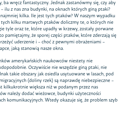
, ba wręcz fantastyczny. Jednak zastanówmy się, czy aby
 ilu z nas zna budynki, na oknach których giną ptaki?
najmniej kilka. Ile jest tych ptaków? W naszym wypadku
o tych kilku martwych ptaków doliczmy te, o których nie
gie tyle oraz te, które upadły w krzewy, zostały porwane
o pamiętajmy, że sporej części ptaków, które zderzają się
przeżyć uderzenie i – choć z pewnymi obrażeniami –
łapce, jaką stanowią nasze okna.
cunków amerykańskich naukowców niestety nie
wdopodobnie. Oczywiście nie wszędzie giną ptaki, nie
ednak takie obszary jak osiedla usytuowane w lasach, pod
migracyjnych (doliny rzek) są naprawdę niebezpieczne –
st kilkukrotnie większa niż w podanym przez nas
ków należy dodać wieżowce, budynki użyteczności
gach komunikacyjnych. Wtedy okazuje się, że problem szyb