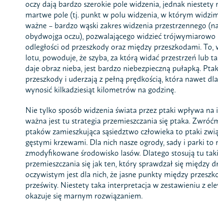
oczy dają bardzo szerokie pole widzenia, jednak niestety
martwe pole (tj. punkt w polu widzenia, w którym widzimy
ważne – bardzo wąski zakres widzenia przestrzennego (na
obydwojga oczu), pozwalającego widzieć trójwymiarowo i
odległości od przeszkody oraz między przeszkodami. To, 
lotu, powoduje, że szyba, za którą widać przestrzeń lub ta
daje obraz nieba, jest bardzo niebezpieczną pułapką. Ptak
przeszkody i uderzają z pełną prędkością, która nawet 
wynosić kilkadziesiąt kilometrów na godzinę.
Nie tylko sposób widzenia świata przez ptaki wpływa na i
ważna jest tu strategia przemieszczania się ptaka. Zwróć
ptaków zamieszkująca sąsiedztwo człowieka to ptaki zwią
gęstymi krzewami. Dla nich nasze ogrody, sady i parki to 
zmodyfikowane środowisko lasów. Dlatego stosują tu tak
przemieszczania się jak ten, który sprawdzał się między 
oczywistym jest dla nich, że jasne punkty między przeszk
prześwity. Niestety taka interpretacja w zestawieniu z e
okazuje się marnym rozwiązaniem.