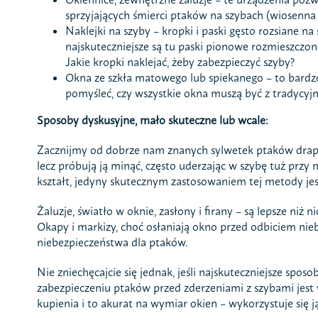
sprzyjających śmierci ptaków na szybach (wiosenna i
Naklejki na szyby – kropki i paski gęsto rozsiane n
najskuteczniejsze są tu paski pionowe rozmieszczone
Jakie kropki naklejać, żeby zabezpieczyć szyby?
Okna ze szkła matowego lub spiekanego – to bardz
pomyśleć, czy wszystkie okna muszą być z tradycyjn
Sposoby dyskusyjne, mało skuteczne lub wcale:
Zacznijmy od dobrze nam znanych sylwetek ptaków drapież
lecz próbują ją minąć, często uderzając w szybę tuż przy 
kształt, jedyny skutecznym zastosowaniem tej metody jest
Żaluzje, światło w oknie, zasłony i firany – są lepsze niż
Okapy i markizy, choć osłaniają okno przed odbiciem nieb
niebezpieczeństwa dla ptaków.
Nie zniechęcajcie się jednak, jeśli najskuteczniejsze spo
zabezpieczeniu ptaków przed zderzeniami z szybami jest 
kupienia i to akurat na wymiar okien – wykorzystuje się j