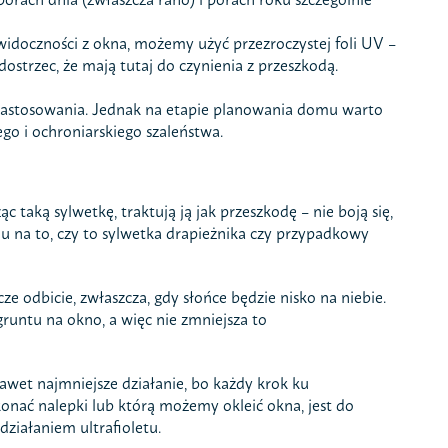
a widoczności z okna, możemy użyć przezroczystej foli UV –
ostrzec, że mają tutaj do czynienia z przeszkodą.
 zastosowania. Jednak na etapie planowania domu warto
go i ochroniarskiego szaleństwa.
aką sylwetkę, traktują ją jak przeszkodę – nie boją się,
ędu na to, czy to sylwetka drapieżnika czy przypadkowy
ze odbicie, zwłaszcza, gdy słońce będzie nisko na niebie.
runtu na okno, a więc nie zmniejsza to
nawet najmniejsze działanie, bo każdy krok ku
onać nalepki lub którą możemy okleić okna, jest do
działaniem ultrafioletu.