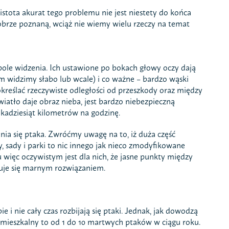
istota akurat tego problemu nie jest niestety do końca
obrze poznaną, wciąż nie wiemy wielu rzeczy na temat
 o pole widzenia. Ich ustawione po bokach głowy oczy dają
m widzimy słabo lub wcale) i co ważne – bardzo wąski
kreślać rzeczywiste odległości od przeszkody oraz między
wiatło daje obraz nieba, jest bardzo niebezpieczną
lkadziesiąt kilometrów na godzinę.
ania się ptaka. Zwróćmy uwagę na to, iż duża część
 sady i parki to nic innego jak nieco zmodyfikowane
 więc oczywistym jest dla nich, że jasne punkty między
zuje się marnym rozwiązaniem.
ie i nie cały czas rozbijają się ptaki. Jednak, jak dowodzą
ieszkalny to od 1 do 10 martwych ptaków w ciągu roku.