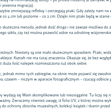
 jesienna migracja).
a szybie zmniejszają refleksy i ostrzegają ptaki. Gdy zależy nam n
 co 4 cm lub poziome – co 2 cm. Dzięki nim ptaki będą w stanie d
o skuteczna metoda, jednak dość droga i nie zawsze możliwa do
ego szkła, czy też można pozwolić sobie na odrobinę wizjonerskie
nych. Niestety są one mało skutecznym sposobem. Ptaki, widząc t
naklejce. Kształt nie ma tutaj znaczenia. Okazuje się, że bez wzgl
 duża ilość nalepek rozmieszczona tuż obok siebie.
 nic, jednak mimo tych zabiegów, na oknie może pojawić się zwodnic
a, czasem – niczym w aparacie fotograficznym – rzucają odbicie g
soby wydają się Wam skomplikowane lub nieosiągalne. Tu liczy się 
ważny. Zwracamy również uwagę, iż folia UV, z której można wyk
ą do ochrony zbiorów muzealnych, kolekcji książek i tkanin przed 