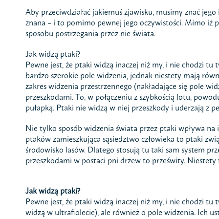
Aby przeciwdziałać jakiemuś zjawisku, musimy znać jego i
znana – i to pomimo pewnej jego oczywistości. Mimo iż p
sposobu postrzegania przez nie świata.
Jak widzą ptaki?
Pewne jest, że ptaki widzą inaczej niż my, i nie chodzi tu
bardzo szerokie pole widzenia, jednak niestety mają rów
zakres widzenia przestrzennego (nakładające się pole wi
przeszkodami. To, w połączeniu z szybkością lotu, powoduj
pułapką. Ptaki nie widzą w niej przeszkody i uderzają z 
Nie tylko sposób widzenia świata przez ptaki wpływa na i
ptaków zamieszkująca sąsiedztwo człowieka to ptaki zwią
środowisko lasów. Dlatego stosują tu taki sam system prz
przeszkodami w postaci pni drzew to prześwity. Niestety
Jak widzą ptaki?
Pewne jest, że ptaki widzą inaczej niż my, i nie chodzi tu
widzą w ultrafiolecie), ale również o pole widzenia. Ich 