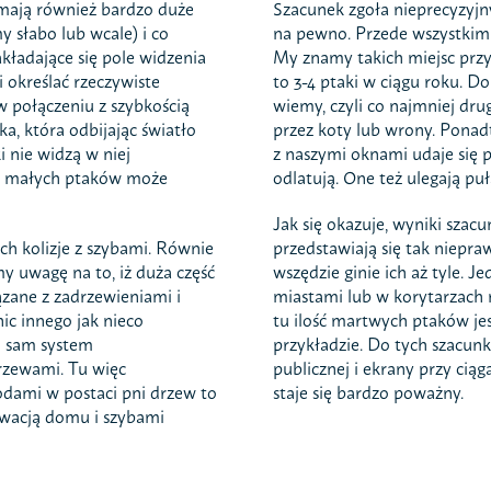
 mają również bardzo duże
Szacunek zgoła nieprecyzyjny
 słabo lub wcale) i co
na pewno. Przede wszystkim –
kładające się pole widzenia
My znamy takich miejsc przy
 określać rzeczywiste
to 3-4 ptaki w ciągu roku. D
w połączeniu z szybkością
wiemy, czyli co najmniej dru
ka, która odbijając światło
przez koty lub wrony. Ponadt
i nie widzą w niej
z naszymi oknami udaje się 
dla małych ptaków może
odlatują. One też ulegają pu
Jak się okazuje, wyniki sza
ch kolizje z szybami. Równie
przedstawiają się tak niepra
my uwagę na to, iż duża część
wszędzie ginie ich aż tyle. J
zane z zadrzewieniami i
miastami lub w korytarzach 
nic innego jak nieco
tu ilość martwych ptaków je
i sam system
przykładzie. Do tych szacun
drzewami. Tu więc
publicznej i ekrany przy cią
odami w postaci pni drzew to
staje się bardzo poważny.
lewacją domu i szybami