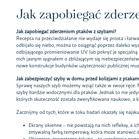
Jak zapobiegać zderz
Jak zapobiegać zderzeniom ptaków z szybami?
Recepta na przeciwdziałanie nie wydaje się prosta i łatw
odbijało się niebo, można to osiągnąć poprzez daleko wys
odbijającego promieniowanie UV lub pokryć je specjalną fo
nich jasnym sygnałem o zbliżającym się niebezpieczeństwi
nowe konstrukcje budynków użyteczności publicznej muszą 
Jak zabezpieczyć szyby w domu przed kolizjami z ptakam
Sprawę naszych szyb możemy wziąć także w swoje ręce. Mo
szyby bardzie widocznymi dla ptaków. Jednak to nie jedy
których skuteczność została zweryfikowana naukowo, a 
Zacznijmy od tych, które w toku badań okazały się najsku
Ekrany okienne – nie powstają na nich refleksy, a
zmywalną farbą temperową, która może stanowić dl
Okiennice, zewnętrzne żaluzje – te urządzenia pozw