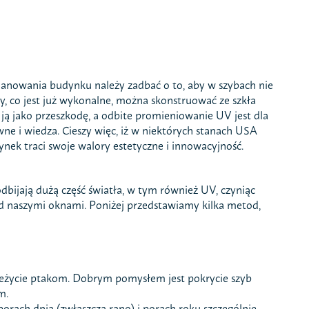
 planowania budynku należy zadbać o to, aby w szybach nie
y, co jest już wykonalne, można skonstruować ze szkła
ą ją jako przeszkodę, a odbite promieniowanie UV jest dla
ne i wiedza. Cieszy więc, iż w niektórych stanach USA
ynek traci swoje walory estetyczne i innowacyjność.
bijają dużą część światła, w tym również UV, czyniąc
ed naszymi oknami. Poniżej przedstawiamy kilka metod,
przeżycie ptakom. Dobrym pomysłem jest pokrycie szyb
m.
orach dnia (zwłaszcza rano) i porach roku szczególnie