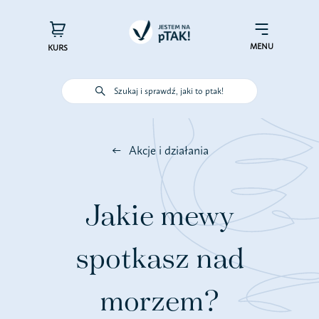
Przejdź
do
×
Menu
zawartości
MENU
KURS
Szukaj i sprawdź, jaki to ptak!
Poznaj ptaki
Akcje i działania
Działaj dla ptaków
Wspieraj finansowo
Jakie mewy
Poznaj nas – zespół Jestem na
spotkasz nad
pTAK!
morzem?
Sprawdź efekty