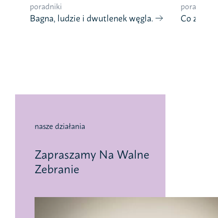
poradniki
poradniki
Bagna, ludzie i dwutlenek węgla.
Co znaczy
nasze działania
Zapraszamy Na Walne
Zebranie