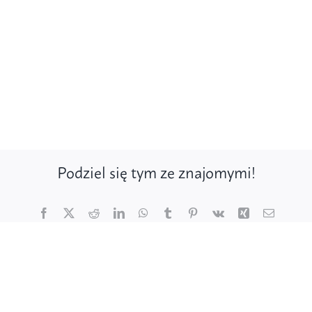
Podziel się tym ze znajomymi!
Facebook
X
Reddit
LinkedIn
WhatsApp
Tumblr
Pinterest
Vk
Xing
Email
Poznaj ptaki