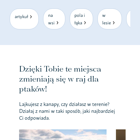
na
pola i
w
w
artykuł
wsi
łąka
lesie
mieś
Dzięki Tobie te miejsca
zmieniają się w raj dla
ptaków!
Lajkujesz z kanapy, czy działasz w terenie?
Działaj z nami w taki sposób, jaki najbardziej
Ci odpowiada.