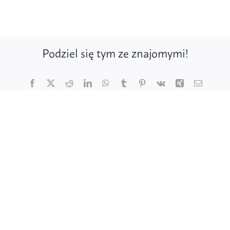
Podziel się tym ze znajomymi!
Facebook
X
Reddit
LinkedIn
WhatsApp
Tumblr
Pinterest
Vk
Xing
Email
Poznaj ptaki
Działaj dla ptaków
Wspieraj finansowo