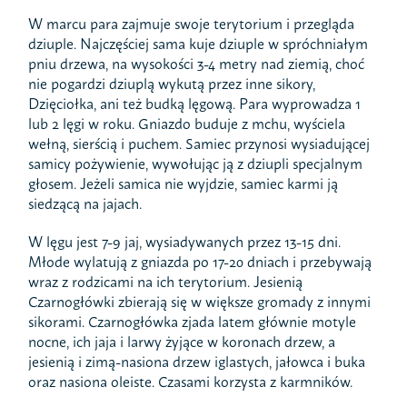
W marcu para zajmuje swoje terytorium i przegląda
dziuple. Najczęściej sama kuje dziuple w spróchniałym
pniu drzewa, na wysokości 3-4 metry nad ziemią, choć
nie pogardzi dziuplą wykutą przez inne sikory,
Dzięciołka, ani też budką lęgową. Para wyprowadza 1
lub 2 lęgi w roku. Gniazdo buduje z mchu, wyściela
wełną, sierścią i puchem. Samiec przynosi wysiadującej
samicy pożywienie, wywołując ją z dziupli specjalnym
głosem. Jeżeli samica nie wyjdzie, samiec karmi ją
siedzącą na jajach.
W lęgu jest 7-9 jaj, wysiadywanych przez 13-15 dni.
Młode wylatują z gniazda po 17-20 dniach i przebywają
wraz z rodzicami na ich terytorium. Jesienią
Czarnogłówki zbierają się w większe gromady z innymi
sikorami. Czarnogłówka zjada latem głównie motyle
nocne, ich jaja i larwy żyjące w koronach drzew, a
jesienią i zimą-nasiona drzew iglastych, jałowca i buka
oraz nasiona oleiste. Czasami korzysta z karmników.