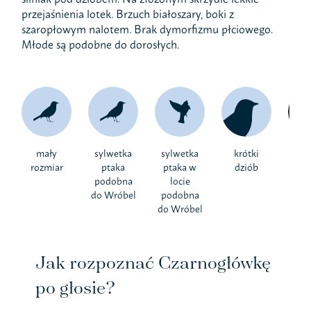
przejaśnienia lotek. Brzuch białoszary, boki z
szaropłowym nalotem. Brak dymorfizmu płciowego.
Młode są podobne do dorosłych.
mały
sylwetka
sylwetka
krótki
cz
rozmiar
ptaka
ptaka w
dziób
k
podobna
locie
do Wróbel
podobna
do Wróbel
Jak rozpoznać Czarnogłówkę
po głosie?