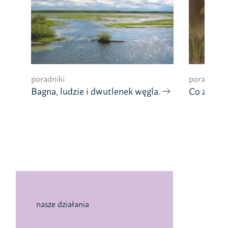
poradniki
poradniki
Bagna, ludzie i dwutlenek węgla.
Co znaczy
nasze działania