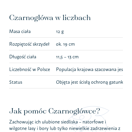
Czarnogłówa w liczbach
Masa ciała
12 g
Rozpiętość skrzydeł
ok. 19 cm
Długość ciała
11,5 – 13 cm
Liczebność w Polsce
Populacja krajowa szacowana jest na 
Status
Objęta jest ścisłą ochroną gatunkową
Jak pomóc Czarnogłówce?
Zachowując ich ulubione siedliska – natorfowe i
wilgotne lasy i bory lub tylko niewielkie zadrzewienia z