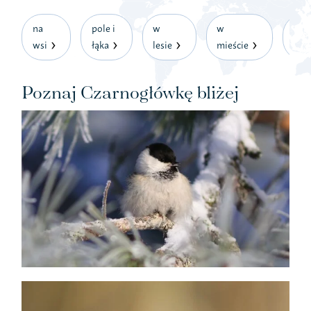
na
pole i
w
w
w
wsi
łąka
lesie
mieście
ogr
Poznaj Czarnogłówkę bliżej