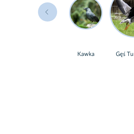
Kawka
Gęś T