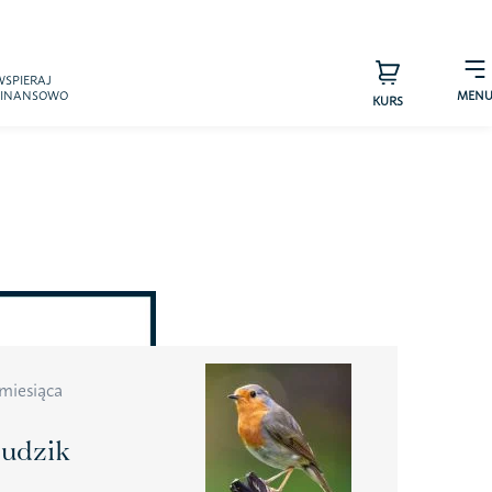
×
WSPIERAJ
FINANSOWO
MEN
KURS
s – zespół
Sprawdź efekty
a pTAK!
miesiąca
Przyjaciele
udzik
arzyszenia