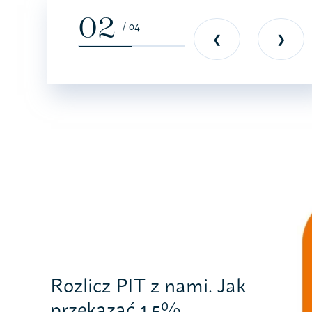
02
/ 04
❮
❯
Rozlicz PIT z nami. Jak
przekazać 1,5%