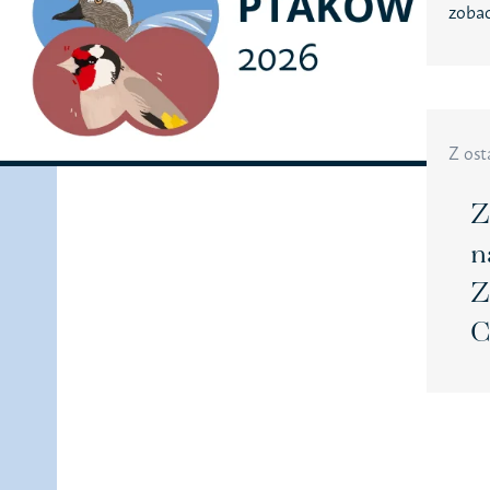
Jestem na p
zobac
Sprawozdan
Polityka pry
RODO
Z ost
Z
n
Z
C