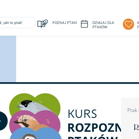
, jaki to ptak!
POZNAJ PTAKI
DZIAŁAJ DLA
PTAKÓW
ałaj dla ptaków
Wspieraj finansowo
Poznaj na
Jestem n
pomagać ptakom –
Pomoc ptakom – strona
dniki
darowizny
Zespół
 i działania
Przekaż 1,5%
Wizja i cele
ndarz wydarzeń
Sprawdź efekty wsparcia
Nasze akcje
Ptak 
ań Wolontariuszem
Partnerzy i 
cz do klubu
Kontakt
R
gażuj biznes
Statut Stow