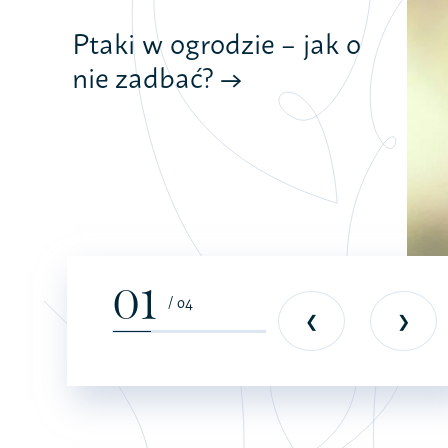
Ptaki w ogrodzie – jak o
nie zadbać?
01
/ 04
❮
❯