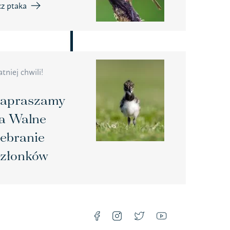
TAK!
z ptaka
ia
watności –
atniej chwili!
apraszamy
a Walne
ebranie
złonków