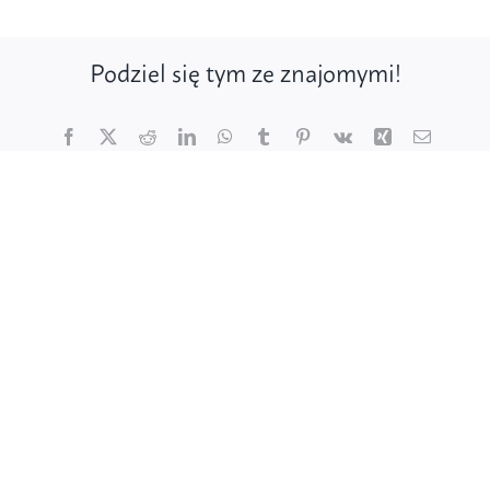
Podziel się tym ze znajomymi!
Facebook
X
Reddit
LinkedIn
WhatsApp
Tumblr
Pinterest
Vk
Xing
Email
Poznaj ptaki
Działaj dla ptaków
Wspieraj finansowo
Poznaj nas – zespół Jestem na pTAK!