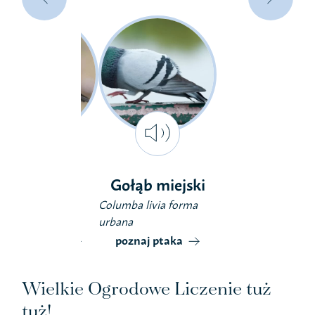
Gołąb miejski
Kwiczoł
Columba livia forma
Turdus pilaris
urbana
poznaj ptaka
poznaj ptaka
Wielkie Ogrodowe Liczenie tuż
tuż!