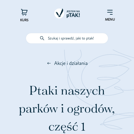
Przejdź
do
×
Menu
zawartości
MENU
KURS
Szukaj i sprawdź, jaki to ptak!
Poznaj ptaki
Akcje i działania
Działaj dla ptaków
Wspieraj finansowo
Ptaki naszych
Poznaj nas – zespół Jestem na
parków i ogrodów,
pTAK!
część 1
Sprawdź efekty