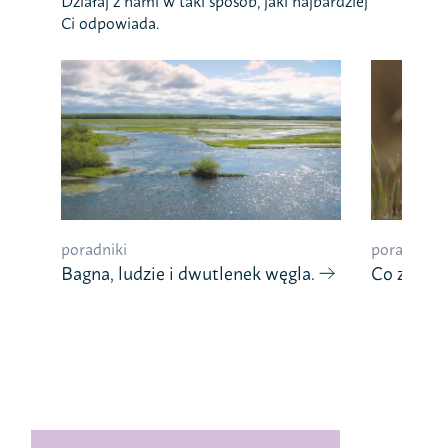
Działaj z nami w taki sposób, jaki najbardziej
Ci odpowiada.
poradniki
poradniki
Bagna, ludzie i dwutlenek węgla.
Co znaczy