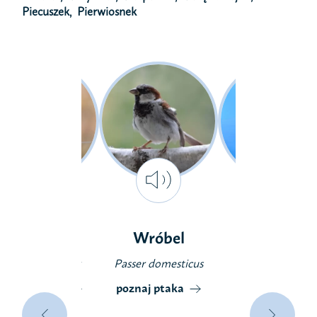
Piecuszek, Pierwiosnek
Srokosz
Wróbel
Bogatka
Lanius excubitor
Passer domesticus
Parus major
poznaj ptaka
poznaj ptaka
poznaj ptaka