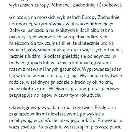
wybrzeżach Europy Północnej, Zachodniej i Środkowej.
Gniazdują na morskich wybrzeżach Europy Zachodniej
i Północnej, w tym również w obszarze północnego
Bałtyku. Gniazdują na skalistych klifach albo też na
piaszczystych wybrzeżach, w zupełnie odkrytych
miejscach. Są tak czujne i silne, że skutecznie bronią
swoich lęgów, śmiało atakując dużo większych od siebie,
łącznie z ludźmi. Siodłate gnieżdżą się pojedynczo, w
małych grupach lub w luźnych koloniach, ,czasami
razem z mewami innych gatunków. Wyprowadza jeden
lęg w roku, w zniesieniu są 1-3 jaja. Wysiadują obydwoje
rodzice, w solidnym gnieździe o średnicy ok. 70 cm.,
przez około 24 dni. Większość ptaków, po raz pierwszy
przystępuje do lęgów w czwartym roku życia.
Okres lęgowy przypada na maj i czerwiec. Pisklęta są
zagniazdownikami niewłaściwymi, po wykluciu
przebywają w gnieździe lub w jego pobliżu. Po wykluciu
ważą 70-80 g. Po tygodniu wyrastają im pierwsze pióra,