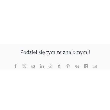
Podziel się tym ze znajomymi!
Facebook
X
Reddit
LinkedIn
WhatsApp
Tumblr
Pinterest
Vk
Xing
Email
Poznaj ptaki