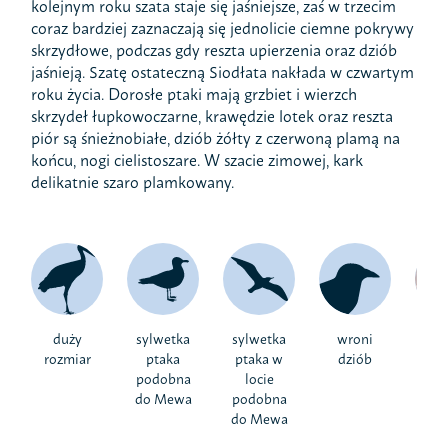
kolejnym roku szata staje się jaśniejsze, zaś w trzecim
coraz bardziej zaznaczają się jednolicie ciemne pokrywy
skrzydłowe, podczas gdy reszta upierzenia oraz dziób
jaśnieją. Szatę ostateczną Siodłata nakłada w czwartym
roku życia. Dorosłe ptaki mają grzbiet i wierzch
skrzydeł łupkowoczarne, krawędzie lotek oraz reszta
piór są śnieżnobiałe, dziób żółty z czerwoną plamą na
końcu, nogi cielistoszare. W szacie zimowej, kark
delikatnie szaro plamkowany.
duży
sylwetka
sylwetka
wroni
biał
rozmiar
ptaka
ptaka w
dziób
podobna
locie
do Mewa
podobna
do Mewa