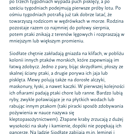
po trzech tygodniach wypada puch pisklęcy, a po
sześciu tygodniach podejmują pierwsze próby lotu. Po
ośmiu tygodniach potrafią już tak dobrze latać, że
towarzyszą rodzicom w wędrówkach w morze. Rodzina
pozostaje razem co najmniej do połowy sierpnia,
potem ptaki znikają z terenów lęgowych i rozpraszają w
mniejszym lub większym promieniu.
Siodłate chętnie zakładają gniazda na klifach, w pobliżu
kolonii innych ptaków morskich, które zapewniają im
łatwą zdobycz. Jedno z pary, bijąc skrzydłami, płoszy ze
skalnej ściany ptaki, a drugie porywa ich jaja lub
pisklęta. Mewy polują także na dorosłe alczyki,
maskonury, łyski, a nawet kaczki. W pierwszej kolejności
ich ofiarami padają ptaki chore lub ranne. Bardzo lubią
ryby, zwykle poławiające je na płytkich wodach lub
rabując innym ptakom (taki piracki sposób zdobywania
pożywienia w nauce nazywa się
kleptopasożytnictwem). Złapane kraby zrzucają z dużej
wysokości na skały i kamienie, dopóki nie popękają ich
pancerze. Na lądzie Siodłate zabijają m.in. lemingi i