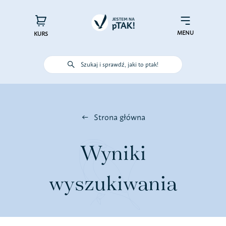
Przejdź
do
×
Menu
zawartości
MENU
KURS
Szukaj i sprawdź, jaki to ptak!
Poznaj ptaki
Działaj dla ptaków
Strona główna
Wspieraj finansowo
Wyniki
Poznaj nas – zespół Jestem na
wyszukiwania
pTAK!
Sprawdź efekty