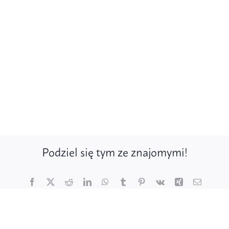
Podziel się tym ze znajomymi!
Facebook
X
Reddit
LinkedIn
WhatsApp
Tumblr
Pinterest
Vk
Xing
Email