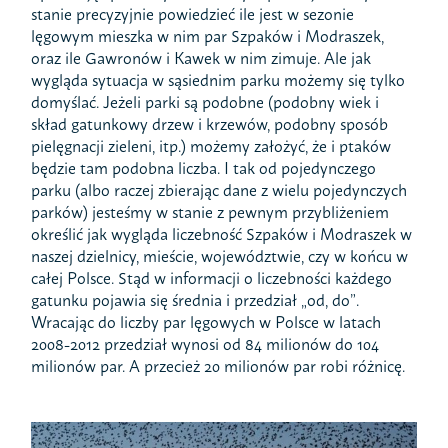
stanie precyzyjnie powiedzieć ile jest w sezonie
lęgowym mieszka w nim par Szpaków i Modraszek,
oraz ile Gawronów i Kawek w nim zimuje. Ale jak
wygląda sytuacja w sąsiednim parku możemy się tylko
domyślać. Jeżeli parki są podobne (podobny wiek i
skład gatunkowy drzew i krzewów, podobny sposób
pielęgnacji zieleni, itp.) możemy założyć, że i ptaków
będzie tam podobna liczba. I tak od pojedynczego
parku (albo raczej zbierając dane z wielu pojedynczych
parków) jesteśmy w stanie z pewnym przybliżeniem
określić jak wygląda liczebność Szpaków i Modraszek w
naszej dzielnicy, mieście, województwie, czy w końcu w
całej Polsce. Stąd w informacji o liczebności każdego
gatunku pojawia się średnia i przedział „od, do”.
Wracając do liczby par lęgowych w Polsce w latach
2008-2012 przedział wynosi od 84 milionów do 104
milionów par. A przecież 20 milionów par robi różnicę.