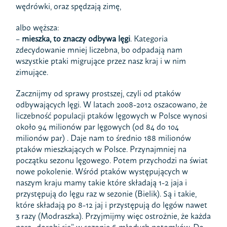
wędrówki, oraz spędzają zimę,
albo węższa:
–
mieszka, to znaczy odbywa lęgi
. Kategoria
zdecydowanie mniej liczebna, bo odpadają nam
wszystkie ptaki migrujące przez nasz kraj i w nim
zimujące.
Zacznijmy od sprawy prostszej, czyli od ptaków
odbywających lęgi. W latach 2008-2012 oszacowano, że
liczebność populacji ptaków lęgowych w Polsce wynosi
około 94 milionów par lęgowych (od 84 do 104
milionów par) . Daje nam to średnio 188 milionów
ptaków mieszkających w Polsce. Przynajmniej na
początku sezonu lęgowego. Potem przychodzi na świat
nowe pokolenie. Wśród ptaków występujących w
naszym kraju mamy takie które składają 1-2 jaja i
przystępują do lęgu raz w sezonie (Bielik). Są i takie,
które składają po 8-12 jaj i przystępują do lęgów nawet
3 razy (Modraszka). Przyjmijmy więc ostrożnie, że każda
para „dorobi się” w sezonie 6 młodych potomków. Do