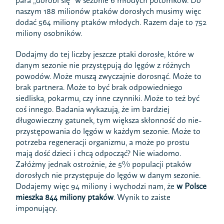
naszym 188 milionów ptaków dorosłych musimy więc
dodać 564 miliony ptaków młodych. Razem daje to 752
miliony osobników.
Dodajmy do tej liczby jeszcze ptaki dorosłe, które w
danym sezonie nie przystępują do lęgów z różnych
powodów. Może muszą zwyczajnie dorosnąć. Może to
brak partnera. Może to być brak odpowiedniego
siedliska, pokarmu, czy inne czynniki. Może to też być
coś innego. Badania wykazują, że im bardziej
długowieczny gatunek, tym większa skłonność do nie-
przystępowania do lęgów w każdym sezonie. Może to
potrzeba regeneracji organizmu, a może po prostu
mają dość dzieci i chcą odpocząć? Nie wiadomo.
Załóżmy jednak ostrożnie, że 5% populacji ptaków
dorosłych nie przystępuje do lęgów w danym sezonie.
Dodajemy więc 94 miliony i wychodzi nam, że
w Polsce
mieszka 844 miliony ptaków
. Wynik to zaiste
imponujący.