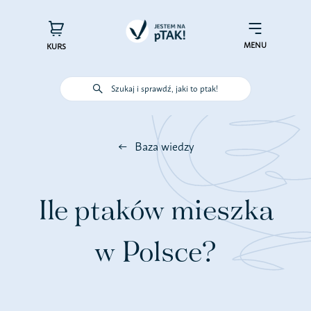
Przejdź
do
×
Menu
zawartości
MENU
KURS
Szukaj i sprawdź, jaki to ptak!
Poznaj ptaki
Baza wiedzy
Działaj dla ptaków
Wspieraj finansowo
Ile ptaków mieszka
Poznaj nas – zespół Jestem na
w Polsce?
pTAK!
Sprawdź efekty