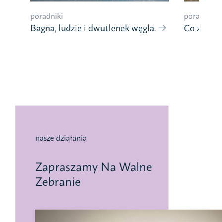
poradniki
poradniki
Bagna, ludzie i dwutlenek węgla.
Co znaczy
nasze działania
Zapraszamy Na Walne
Zebranie