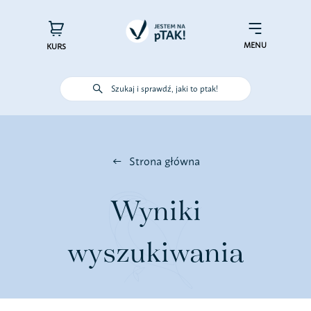
Przejdź
do
×
Menu
zawartości
MENU
KURS
Szukaj i sprawdź, jaki to ptak!
Poznaj ptaki
Działaj dla ptaków
Strona główna
Wspieraj finansowo
Wyniki
Poznaj nas – zespół Jestem na
wyszukiwania
pTAK!
Sprawdź efekty