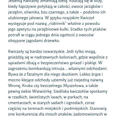
Jesienią Kwiczoły zmieniają dietę. Rzucają się w oczy,
kiedy łapczywie połykają w całości, owoce jarząbów i
jarzębin, oliwnika, bzu czarnego, a także – podobno ich
ulubionego jałowca. W języku rosyjskim Kwiczoł
występuje pod nazwą „riabinnik” właśnie z powodu
jego apetytu na jarzębinowe kulki. Stadko tych ptaków
potrafi w ciągu jednego dnia ogołocić z owoców
obsypane jagodami drzewko.
Kwiczoły są bardzo towarzyskie. Jeśli tylko mogą,
gnieżdżą się w nadrzewnych koloniach, gdzie wspólnie z
sąsiadami dbają o bezpieczeństwo gniazd i piskląt. W
zagrożeniu bombardują intruza… własnymi odchodami.
Bywa że z fatalnym dla niego skutkiem. Lekko żrące i
mocno klejące odchody uziemiły już niejedną naiwną
Wronę, Kruka czy bezczelnego Myszołowa, a także
pewną siebie Wiewiórkę. Siedliska kwiczołów spotkamy
w rzadkich, świetlistych lasach, w parkach, na
cmentarzach, w starych sadach i ogrodach, coraz
częściej na terenach miejskich i podmiejskich. Stanowią
one konkurencję dla innych ptaków, zadomowionych w