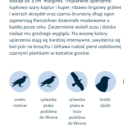
zostaje ok. 3 cm margines. Trójbarwne upierzenie:
łupkowo-szary kaptur i kuper, rdzawo-brązowy grzbiet
i wierzch skrzydeł oraz czarno-brunatny długi ogon
zapewniają Kwiczołowi doskonałe maskowanie o
każdej porze roku. Zaczernienie wokół oczu i dzioba
nadaje mu groźnego wyglądu. Na wiosnę kolory
upierzenia stają się bardziej intensywne, uwydatnia się
biel piór na brzuchu i żółtawa rudość piersi ozdobionej
czarnymi plamkami w kształcie grotów.
średni
sylwetka
sylwetka
krótki
brą
rozmiar
ptaka
ptaka w
dziób
k
podobna
locie
do Wrona
podobna
do Wrona