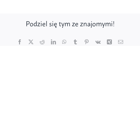
Podziel się tym ze znajomymi!
Facebook
X
Reddit
LinkedIn
WhatsApp
Tumblr
Pinterest
Vk
Xing
Email
Poznaj ptaki
Działaj dla ptaków
Wspieraj finansowo