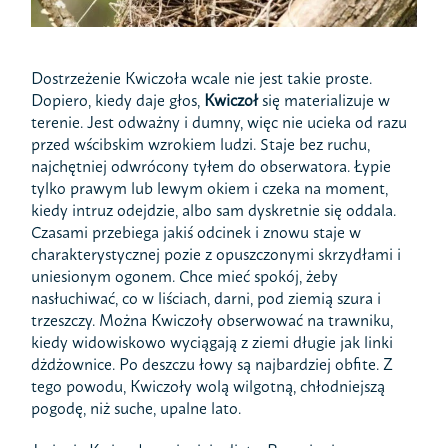
Dostrzeżenie Kwiczoła wcale nie jest takie proste.
Dopiero, kiedy daje głos,
Kwiczoł
się materializuje w
terenie. Jest odważny i dumny, więc nie ucieka od razu
przed wścibskim wzrokiem ludzi. Staje bez ruchu,
najchętniej odwrócony tyłem do obserwatora. Łypie
tylko prawym lub lewym okiem i czeka na moment,
kiedy intruz odejdzie, albo sam dyskretnie się oddala.
Czasami przebiega jakiś odcinek i znowu staje w
charakterystycznej pozie z opuszczonymi skrzydłami i
uniesionym ogonem. Chce mieć spokój, żeby
nasłuchiwać, co w liściach, darni, pod ziemią szura i
trzeszczy. Można Kwiczoły obserwować na trawniku,
kiedy widowiskowo wyciągają z ziemi długie jak linki
dżdżownice. Po deszczu łowy są najbardziej obfite. Z
tego powodu, Kwiczoły wolą wilgotną, chłodniejszą
pogodę, niż suche, upalne lato.