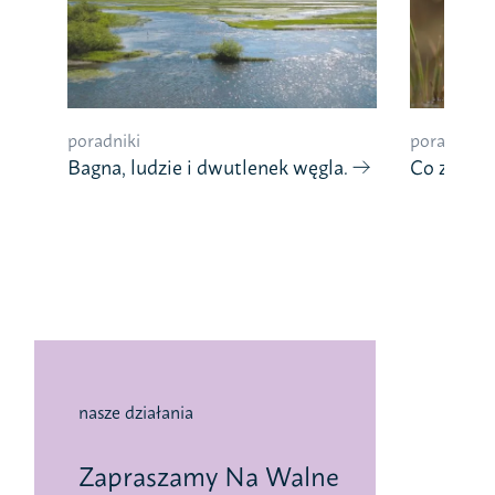
poradniki
poradniki
Bagna, ludzie i dwutlenek węgla.
Co znaczy
nasze działania
Zapraszamy Na Walne