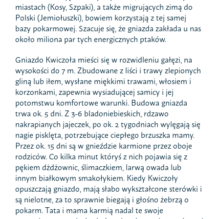
miastach (Kosy, Szpaki), a także migrujących zimą do
Polski (Jemiołuszki), bowiem korzystają z tej samej
bazy pokarmowej. Szacuje się, że gniazda zakłada u nas
około miliona par tych energicznych ptaków.
Gniazdo Kwiczoła mieści się w rozwidleniu gałęzi, na
wysokości do 7 m. Zbudowane z liści i trawy zlepionych
gliną lub iłem, wysłane miękkimi trawami, włosiem i
korzonkami, zapewnia wysiadującej samicy i jej
potomstwu komfortowe warunki. Budowa gniazda
trwa ok. 5 dni. Z 3-6 bladoniebieskich, rdzawo
nakrapianych jajeczek, po ok. 2 tygodniach wylęgają się
nagie pisklęta, potrzebujące ciepłego brzuszka mamy.
Przez ok. 15 dni są w gnieździe karmione przez oboje
rodziców. Co kilka minut któryś z nich pojawia się z
pękiem dżdżownic, ślimaczkiem, larwą owada lub
innym białkowym smakołykiem. Kiedy Kwiczoły
opuszczają gniazdo, mają słabo wykształcone sterówki i
są nielotne, za to sprawnie biegają i głośno żebrzą o
pokarm. Tata i mama karmią nadal te swoje