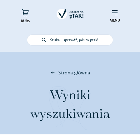
Przejdź
do
×
Menu
zawartości
MENU
KURS
Szukaj i sprawdź, jaki to ptak!
Poznaj ptaki
Działaj dla ptaków
Strona główna
Wspieraj finansowo
Wyniki
Poznaj nas – zespół Jestem na
wyszukiwania
pTAK!
Sprawdź efekty