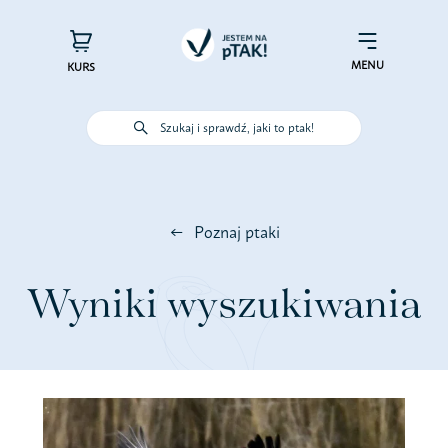
Przejdź
do
×
Menu
zawartości
MENU
KURS
Szukaj i sprawdź, jaki to ptak!
Poznaj ptaki
Działaj dla ptaków
Poznaj ptaki
Wspieraj finansowo
Wyniki wyszukiwania
Poznaj nas – zespół Jestem na
pTAK!
Sprawdź efekty