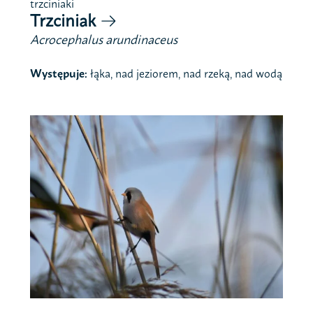
trzciniaki
Trzciniak
Acrocephalus arundinaceus
Występuje:
łąka, nad jeziorem, nad rzeką, nad wodą