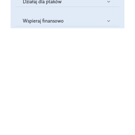
Działaj dla ptaków
Wspieraj finansowo
Poznaj nas – zespół Jestem na pTAK!
Sprawdź efekty