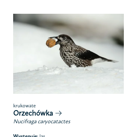
krukowate
Orzechówka
Nucifraga caryocatactes
Występuje:
las