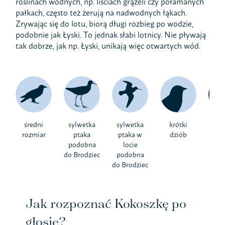
roślinach wodnych, np. liściach grążeli czy połamanych
pałkach, często też żerują na nadwodnych łąkach.
Zrywając się do lotu, biorą długi rozbieg po wodzie,
podobnie jak Łyski. To jednak słabi lotnicy. Nie pływają
tak dobrze, jak np. Łyski, unikają więc otwartych wód.
średni
sylwetka
sylwetka
krótki
cz
rozmiar
ptaka
ptaka w
dziób
k
podobna
locie
do Brodziec
podobna
do Brodziec
Jak rozpoznać Kokoszkę po
głosie?