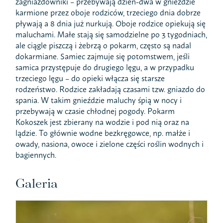
zagniazdowniki – przebywają dzień-dwa w gnieździe
karmione przez oboje rodziców, trzeciego dnia dobrze
pływają a 8 dnia już nurkują. Oboje rodzice opiekują się
maluchami. Małe stają się samodzielne po 3 tygodniach,
ale ciągle piszczą i żebrzą o pokarm, często są nadal
dokarmiane. Samiec zajmuje się potomstwem, jeśli
samica przystępuje do drugiego lęgu, a w przypadku
trzeciego lęgu – do opieki włącza się starsze
rodzeństwo. Rodzice zakładają czasami tzw. gniazdo do
spania. W takim gnieździe maluchy śpią w nocy i
przebywają w czasie chłodnej pogody. Pokarm
Kokoszek jest zbierany na wodzie i pod nią oraz na
lądzie. To głównie wodne bezkręgowce, np. małże i
owady, nasiona, owoce i zielone części roślin wodnych i
bagiennych.
Galeria