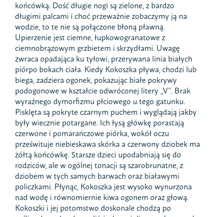
końcówką. Dość długie nogi są zielone, z bardzo
długimi palcami i choć przeważnie zobaczymy ją na
wodzie, to te nie są połączone błoną pławną.
Upierzenie jest ciemne, łupkowogranatowe z
ciemnobrązowym grzbietem i skrzydłami. Uwagę
zwraca opadająca ku tyłowi, przerywana linia białych
piórpo bokach ciała. Kiedy Kokoszka pływa, chodzi lub
biega, zadziera ogonek, pokazując białe pokrywy
podogonowe w kształcie odwróconej litery „V”. Brak
wyraźnego dymorfizmu płciowego u tego gatunku.
Pisklęta są pokryte czarnym puchem i wyglądają jakby
były wiecznie potargane. Ich łysą główkę porastają
czerwone i pomarańczowe piórka, wokół oczu
prześwituje niebieskawa skórka a czerwony dziobek ma
żółtą końcówkę. Starsze dzieci upodabniają się do
rodziców, ale w ogólnej tonacji są szarobrunatne, z
dziobem w tych samych barwach oraz białawymi
policzkami. Płynąc, Kokoszka jest wysoko wynurzona
nad wodę i równomiernie kiwa ogonem oraz głową.
Kokoszki i jej potomstwo doskonale chodzą po