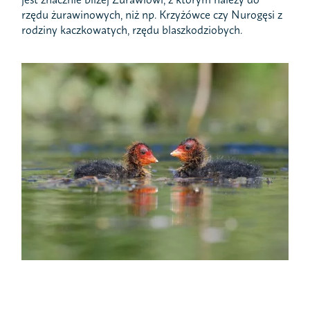
rzędu żurawinowych, niż np. Krzyżówce czy Nurogęsi z
rodziny kaczkowatych, rzędu blaszkodziobych.