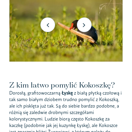
Z kim łatwo pomylić Kokoszkę?
Dorosłą, grafitowoczarną
Łyskę
z białą płytką czołową i
tak samo białym dziobem trudno pomylić z Kokoszką,
ale ich pisklęta już tak. Są do siebie bardzo podobne, a
różnią się zaledwie drobnymi szczegółami
kolorystycznymi. Ludzie biorą często Kokoszkę za
kaczkę (podobnie jak jej kuzynkę Łyskę), ale Kokoszce
jest znacznie bliżej Żurawiowi, z którym należy do