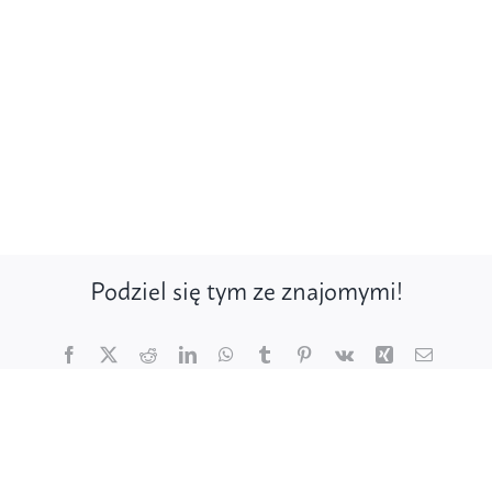
Podziel się tym ze znajomymi!
Facebook
X
Reddit
LinkedIn
WhatsApp
Tumblr
Pinterest
Vk
Xing
Email