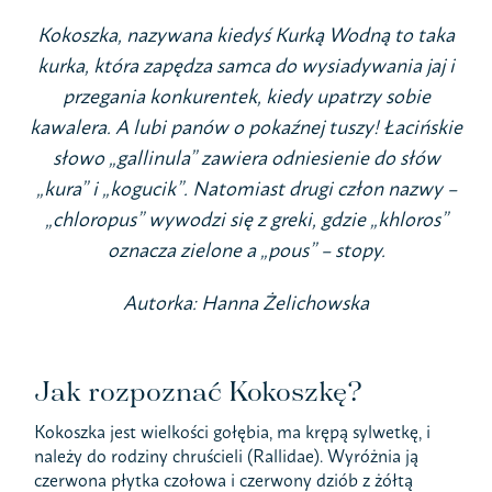
Kokoszka, nazywana kiedyś Kurką Wodną to taka
kurka, która zapędza samca do wysiadywania jaj i
przegania konkurentek, kiedy upatrzy sobie
kawalera. A lubi panów o pokaźnej tuszy! Łacińskie
słowo „gallinula” zawiera odniesienie do słów
„kura” i „kogucik”. Natomiast drugi człon nazwy –
„chloropus” wywodzi się z greki, gdzie „khloros”
oznacza zielone a „pous” – stopy.
Autorka: Hanna Żelichowska
Jak rozpoznać Kokoszkę?
Kokoszka jest wielkości gołębia, ma krępą sylwetkę, i
należy do rodziny chruścieli (Rallidae). Wyróżnia ją
czerwona płytka czołowa i czerwony dziób z żółtą