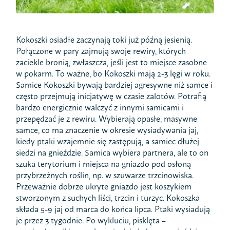
Kokoszki osiadłe zaczynają toki już późną jesienią.
Połączone w pary zajmują swoje rewiry, których
zaciekle bronią, zwłaszcza, jeśli jest to miejsce zasobne
w pokarm. To ważne, bo Kokoszki mają 2-3 lęgi w roku.
Samice Kokoszki bywają bardziej agresywne niż samce i
często przejmują inicjatywę w czasie zalotów. Potrafią
bardzo energicznie walczyć z innymi samicami i
przepędzać je z rewiru. Wybierają opasłe, masywne
samce, co ma znaczenie w okresie wysiadywania jaj,
kiedy ptaki wzajemnie się zastępują, a samiec dłużej
siedzi na gnieździe. Samica wybiera partnera, ale to on
szuka terytorium i miejsca na gniazdo pod osłoną
przybrzeżnych roślin, np. w szuwarze trzcinowiska.
Przeważnie dobrze ukryte gniazdo jest koszykiem
stworzonym z suchych liści, trzcin i turzyc. Kokoszka
składa 5-9 jaj od marca do końca lipca. Ptaki wysiadują
je przez 3 tygodnie. Po wykluciu, pisklęta –