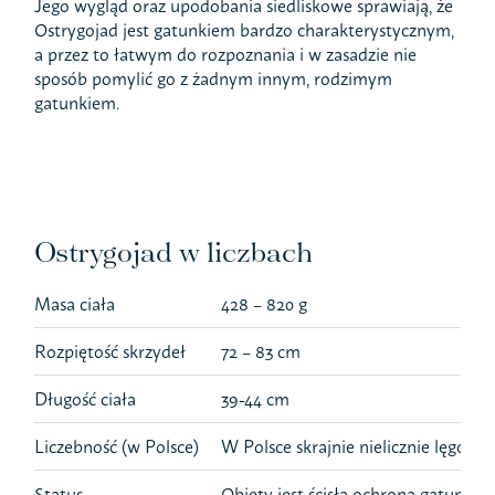
Jego wygląd oraz upodobania siedliskowe sprawiają, że
Ostrygojad jest gatunkiem bardzo charakterystycznym,
a przez to łatwym do rozpoznania i w zasadzie nie
sposób pomylić go z żadnym innym, rodzimym
gatunkiem.
Ostrygojad w liczbach
Masa ciała
428 – 820 g
Rozpiętość skrzydeł
72 – 83 cm
Długość ciała
39-44 cm
Liczebność (w Polsce)
W Polsce skrajnie nielicznie lęgowy,
Status
Objęty jest ścisłą ochroną gatunko