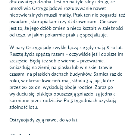
dłutowatego dzioba. Jest on na tyle silny i długi, że
umożliwia Ostrygojadowi rozłupywanie nawet
nieotwieralnych muszli małży. Ptak ten nie pogardzi też
owadami, skorupiakami czy dżdżownicami. Ciekawe
jest to, że jego dziób zmienia nieco kształt w zależności
od tego, w jakim pokarmie ptak się specjalizuje.
W pary Ostrygojady zwykle łączą się gdy mają 8-10 lat.
Resztę życia spędzą razem – oczywiście jeśli dopisze im
szczęście. Będą też sobie wierne – przeważnie.
Gniazdują na ziemi, na piasku lub w niskiej trawie –
czasami na płaskich dachach budynków. Samica raz do
roku, w okresie kwiecień-maj, składa 3-4 jaja, które
przez 26-28 dni wysiadują oboje rodzice. Zaraz po
wykluciu się, pisklęta opuszczają gniazdo, są jednak
karmione przez rodziców. Po 5 tygodniach uzyskują
zdolność lotu.
Ostrygojady żyją nawet do 50 lat!