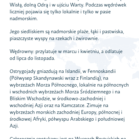
Wisłą, dolną Odrą i w ujściu Warty. Podczas wędrówek
liczniej pojawia się tylko lokalnie i tylko w pasie
nadmorskim.
Jego siedliskiem są nadmorskie plaże, łąki i pastwiska,
piaszczyste wyspy na rzekach i żwirownie.
Wędrowny: przylatuje w marcu i kwietniu, a odlatuje
od lipca do listopada.
Ostrygojady gniazdują na Islandii, w Fennoskandii
(Półwysep Skandynawski wraz z Finlandią), na
wybrzeżach Morza Północnego, lokalnie na północnych
i wschodnich wybrzeżach Morza Śródziemnego i na
Bliskim Wschodzie, w środkowo-zachodniej i
wschodniej Azji oraz na Kamczatce. Zimuje na
wybrzeżach morskich zachodniej Europy, północnej i
środkowej Afryki, półwyspu Arabskiego i południowej
Azji.
Całorocznie spotykany jest na Wyspach Brytyjskich na