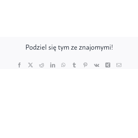
Podziel się tym ze znajomymi!
Facebook
X
Reddit
LinkedIn
WhatsApp
Tumblr
Pinterest
Vk
Xing
Email
Poznaj ptaki
Działaj dla ptaków