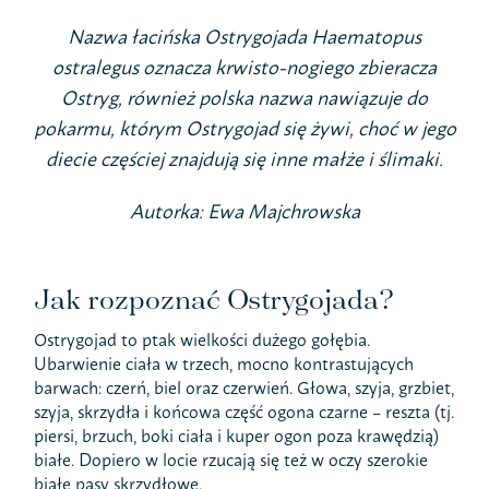
Nazwa łacińska Ostrygojada Haematopus
ostralegus oznacza krwisto-nogiego zbieracza
Ostryg, również polska nazwa nawiązuje do
pokarmu, którym Ostrygojad się żywi, choć w jego
diecie częściej znajdują się inne małże i ślimaki.
Autorka: Ewa Majchrowska
Jak rozpoznać Ostrygojada?
Ostrygojad to ptak wielkości dużego gołębia.
Ubarwienie ciała w trzech, mocno kontrastujących
barwach: czerń, biel oraz czerwień. Głowa, szyja, grzbiet,
szyja, skrzydła i końcowa część ogona czarne – reszta (tj.
piersi, brzuch, boki ciała i kuper ogon poza krawędzią)
białe. Dopiero w locie rzucają się też w oczy szerokie
białe pasy skrzydłowe.