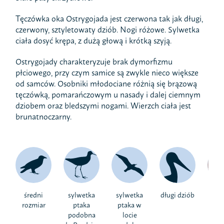
Tęczówka oka Ostrygojada jest czerwona tak jak długi,
czerwony, sztyletowaty dziób. Nogi różowe. Sylwetka
ciała dosyć krępa, z dużą głową i krótką szyją.
Ostrygojady charakteryzuje brak dymorfizmu
płciowego, przy czym samice są zwykle nieco większe
od samców. Osobniki młodociane różnią się brązową
tęczówką, pomarańczowym u nasady i dalej ciemnym
dziobem oraz bledszymi nogami. Wierzch ciała jest
brunatnoczarny.
średni
sylwetka
sylwetka
długi dziób
biał
rozmiar
ptaka
ptaka w
podobna
locie