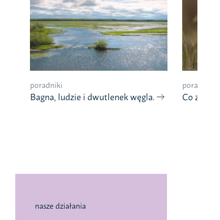
poradniki
poradniki
Bagna, ludzie i dwutlenek węgla.
Co znaczy
nasze działania