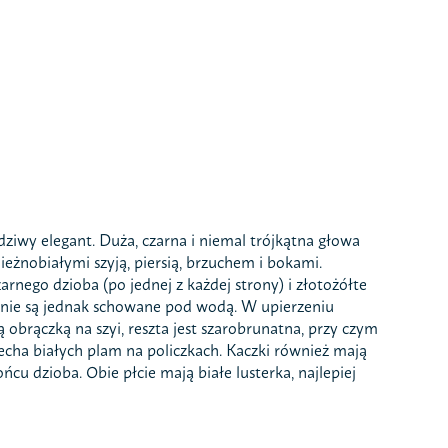
ziwy elegant. Duża, czarna i niemal trójkątna głowa
ieżnobiałymi szyją, piersią, brzuchem i bokami.
rnego dzioba (po jednej z każdej strony) i złotożółte
nie są jednak schowane pod wodą. W upierzeniu
brączką na szyi, reszta jest szarobrunatna, przy czym
ą echa białych plam na policzkach. Kaczki również mają
u dzioba. Obie płcie mają białe lusterka, najlepiej