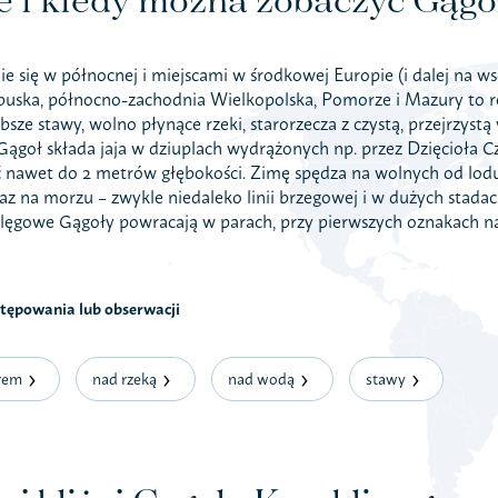
ie się w północnej i miejscami w środkowej Europie (i dalej na ws
uska, północno-zachodnia Wielkopolska, Pomorze i Mazury to regi
ębsze stawy, wolno płynące rzeki, starorzecza z czystą, przejrzystą
Gągoł składa jaja w dziuplach wydrążonych np. przez Dzięcioła 
nawet do 2 metrów głębokości. Zimę spędza na wolnych od lodu 
az na morzu – zwykle niedaleko linii brzegowej i w dużych stadach
lęgowe Gągoły powracają w parach, przy pierwszych oznakach n
stępowania lub obserwacji
orem
nad rzeką
nad wodą
stawy