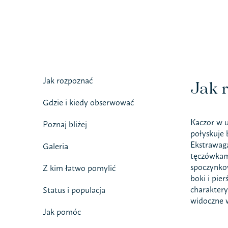
Jak rozpoznać
Jak 
Gdzie i kiedy obserwować
Kaczor w u
Poznaj bliżej
połyskuje 
Ekstrawaga
Galeria
tęczówkam
spoczynkow
Z kim łatwo pomylić
boki i pie
charaktery
Status i populacja
widoczne 
Jak pomóc