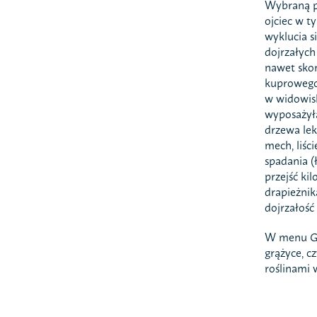
Wybraną pr
ojciec w t
wyklucia s
dojrzałych
nawet sko
kuprowego,
w widowisk
wyposażyła
drzewa lek
mech, liśc
spadania (
przejść ki
drapieżnik
dojrzałość
W menu Gąg
grążyce, c
roślinami 