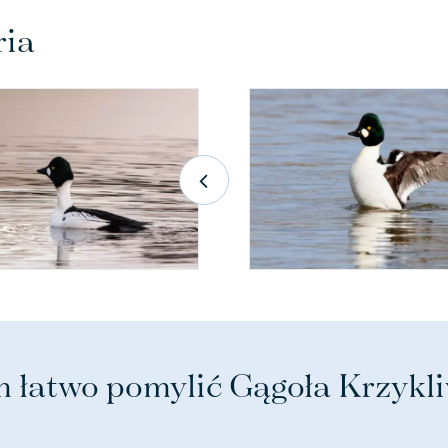
ria
m łatwo pomylić Gągoła Krzykl