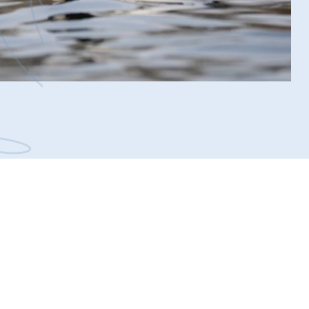
TAK!
ia
watności –