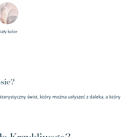
iały kolor
sie?
erystyczny świst, który można usłyszeć z daleka, a który
ła Krzykliwego?