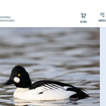
×
WSPIERAJ
FINANSOWO
MEN
KURS
s – zespół
Sprawdź efekty
a pTAK!
Przyjaciele
arzyszenia