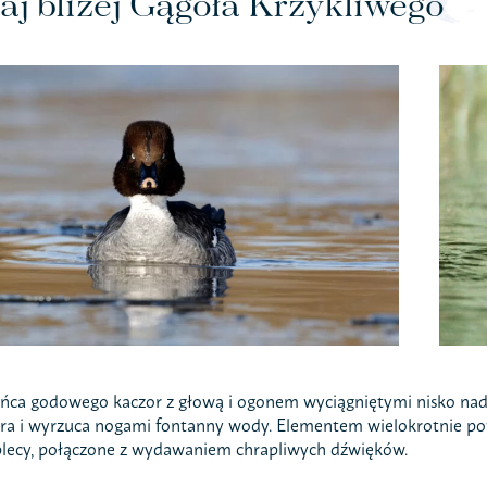
aj bliżej Gągoła Krzykliwego
ńca godowego kaczor z głową i ogonem wyciągniętymi nisko nad 
óra i wyrzuca nogami fontanny wody. Elementem wielokrotnie powta
plecy, połączone z wydawaniem chrapliwych dźwięków.