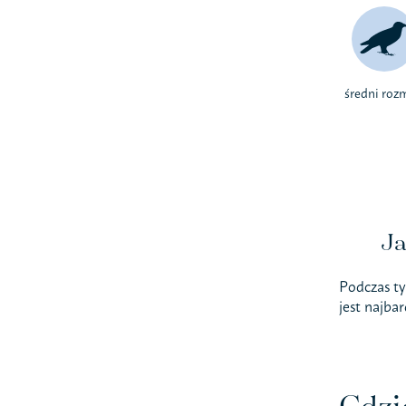
średni roz
Ja
Podczas ty
jest najba
Gdzi