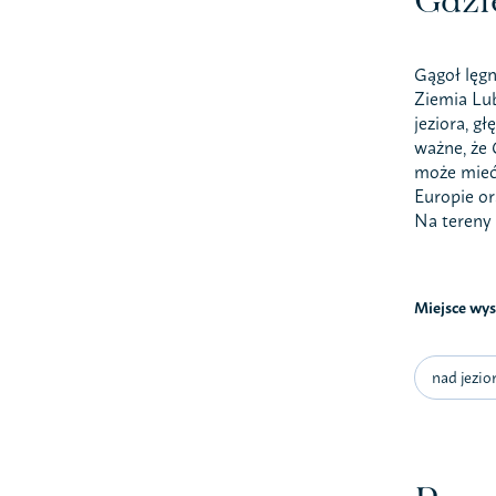
Gągoł lęgn
Ziemia Lub
jeziora, gł
ważne, że 
może mieć 
Europie or
Na tereny 
Miejsce wy
nad jezi