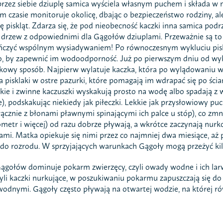
zez siebie dziuplę samica wyściela własnym puchem i składa w niej
ym czasie monitoruje okolicę, dbając o bezpieczeństwo rodziny,
ię piskląt. Zdarza się, że pod nieobecność kaczki inna samica podr
 drzew z odpowiednimi dla Gągołów dziuplami. Przeważnie są to po
ńczyć wspólnym wysiadywaniem! Po równoczesnym wykluciu piskl
 by zapewnić im wodoodporność. Już po pierwszym dniu od wykluc
owy sposób. Najpierw wylatuje kaczka, która po wylądowaniu w
 pisklaki w ostre pazurki, które pomagają im wdrapać się po ściani
kie i zwinne kaczuszki wyskakują prosto na wodę albo spadają z
ie), podskakując niekiedy jak piłeczki. Lekkie jak przysłowiowy puc
łącznie z błonami pławnymi spinającymi ich palce u stóp), co zm
lometr i więcej) od razu dobrze pływają, a wkrótce zaczynają nu
ami. Matka opiekuje się nimi przez co najmniej dwa miesiące, aż 
 do rozrodu. W sprzyjających warunkach Gągoły mogą przeżyć kilk
ołów dominuje pokarm zwierzęcy, czyli owady wodne i ich larwy,
zyli kaczki nurkujące, w poszukiwaniu pokarmu zapuszczają się d
wodnymi. Gągoły często pływają na otwartej wodzie, na której ró