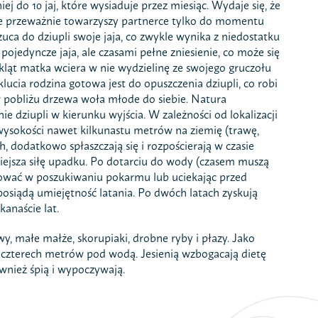
 do 10 jaj, które wysiaduje przez miesiąc. Wydaje się, że
 ale przeważnie towarzyszy partnerce tylko do momentu
zuca do dziupli swoje jaja, co zwykle wynika z niedostatku
jedyncze jaja, ale czasami pełne zniesienie, co może się
ąt matka wciera w nie wydzielinę ze swojego gruczołu
ia rodzina gotowa jest do opuszczenia dziupli, co robi
 pobliżu drzewa woła młode do siebie. Natura
e dziupli w kierunku wyjścia. W zależności od lokalizacji
 wysokości nawet kilkunastu metrów na ziemię (trawę,
h, dodatkowo spłaszczają się i rozpościerają w czasie
niejsza siłę upadku. Po dotarciu do wody (czasem muszą
rkować w poszukiwaniu pokarmu lub uciekając przed
posiądą umiejętność latania. Po dwóch latach zyskują
anaście lat.
 małe małże, skorupiaki, drobne ryby i płazy. Jako
o czterech metrów pod wodą. Jesienią wzbogacają dietę
wnież śpią i wypoczywają.