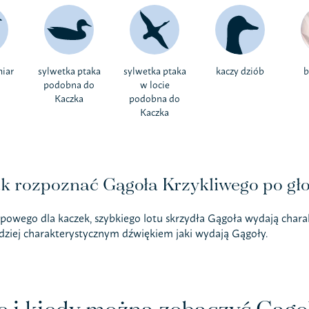
miar
sylwetka ptaka
sylwetka ptaka
kaczy dziób
b
podobna do
w locie
Kaczka
podobna do
Kaczka
k rozpoznać Gągoła Krzykliwego po gło
powego dla kaczek, szybkiego lotu skrzydła Gągoła wydają charakt
rdziej charakterystycznym dźwiękiem jaki wydają Gągoły.
e i kiedy można zobaczyć Gągo