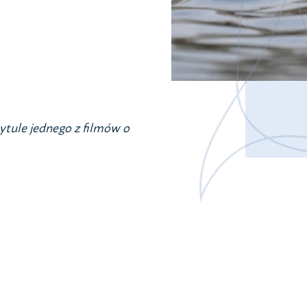
Jestem na p
Sprawozdan
Polityka pry
RODO
tytule jednego z filmów o