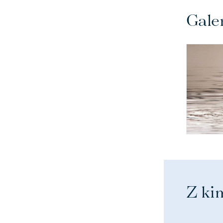
Gale
Z ki