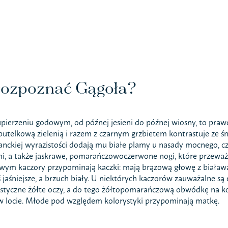
rozpoznać Gągoła?
pierzeniu godowym, od późnej jesieni do późnej wiosny, to prawd
butelkową zielenią i razem z czarnym grzbietem kontrastuje ze śn
nckiej wyrazistości dodają mu białe plamy u nasady mocnego, cza
i, a także jaskrawe, pomarańczowoczerwone nogi, które przeważ
ym kaczory przypominają kaczki: mają brązową głowę z białawą o
rś jaśniejsze, a brzuch biały. U niektórych kaczorów zauważalne s
styczne żółte oczy, a do tego żółtopomarańczową obwódkę na końc
w locie. Młode pod względem kolorystyki przypominają matkę.