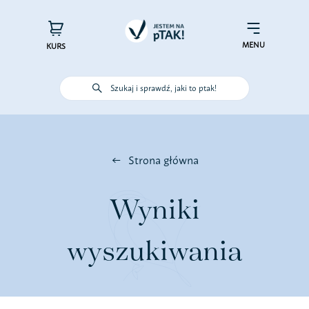
Przejdź
do
×
Menu
zawartości
MENU
KURS
Szukaj i sprawdź, jaki to ptak!
Poznaj ptaki
Działaj dla ptaków
Strona główna
Wspieraj finansowo
Wyniki
Poznaj nas – zespół Jestem na
wyszukiwania
pTAK!
Sprawdź efekty