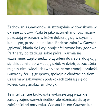
Zachowania Gawronów są szczególnie widowiskowe w
okresie zalotów. Ptaki te jako gatunek monogamiczny
pozostają w parach, w które dobierają się w styczniu
lub lutym, przez kolejne lata. Podczas zalotów Gawron
„śpiewa”, kłania się i wykonuje efektowne loty godowe.
Partnerzy porządkują sobie pióra i karmią się
wzajemnie, często siedzą przytuleni do siebie, dotykają
się dziobami albo wkładają dziób w dziób, co zacieśnia
między nimi więzi. Ich twarze są pełne emocji i czułości.
Gawrony żerują grupowo, spokojnie chodząc po ziemi.
Czasami w zabawnych podskokach zbliżają się do
kolegi, który znalazł smakołyk.
Te inteligentne krukowate wykorzystują wszelkie
zasoby zajmowanych siedlisk, ale różnicują dietę w
zależności od pory roku. Wiosną i latem Gawron lubi