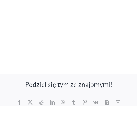
Podziel się tym ze znajomymi!
Facebook
X
Reddit
LinkedIn
WhatsApp
Tumblr
Pinterest
Vk
Xing
Email