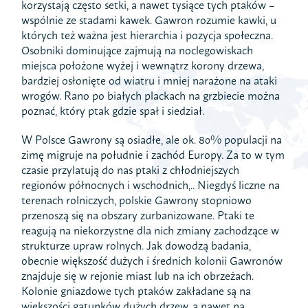
korzystają często setki, a nawet tysiące tych ptaków –
wspólnie ze stadami kawek. Gawron rozumie kawki, u
których też ważna jest hierarchia i pozycja społeczna.
Osobniki dominujące zajmują na noclegowiskach
miejsca położone wyżej i wewnątrz korony drzewa,
bardziej osłonięte od wiatru i mniej narażone na ataki
wrogów. Rano po białych plackach na grzbiecie można
poznać, który ptak gdzie spał i siedział.
W Polsce Gawrony są osiadłe, ale ok. 80% populacji na
zimę migruje na południe i zachód Europy. Za to w tym
czasie przylatują do nas ptaki z chłodniejszych
regionów północnych i wschodnich,.. Niegdyś liczne na
terenach rolniczych, polskie Gawrony stopniowo
przenoszą się na obszary zurbanizowane. Ptaki te
reagują na niekorzystne dla nich zmiany zachodzące w
strukturze upraw rolnych. Jak dowodzą badania,
obecnie większość dużych i średnich kolonii Gawronów
znajduje się w rejonie miast lub na ich obrzeżach.
Kolonie gniazdowe tych ptaków zakładane są na
większości gatunków dużych drzew, a nawet na