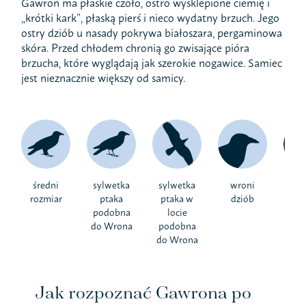
Gawron ma płaskie czoło, ostro wysklepione ciemię i
„krótki kark”, płaską pierś i nieco wydatny brzuch. Jego
ostry dziób u nasady pokrywa białoszara, pergaminowa
skóra. Przed chłodem chronią go zwisające pióra
brzucha, które wyglądają jak szerokie nogawice. Samiec
jest nieznacznie większy od samicy.
średni
sylwetka
sylwetka
wroni
cz
rozmiar
ptaka
ptaka w
dziób
k
podobna
locie
do Wrona
podobna
do Wrona
Jak rozpoznać Gawrona po