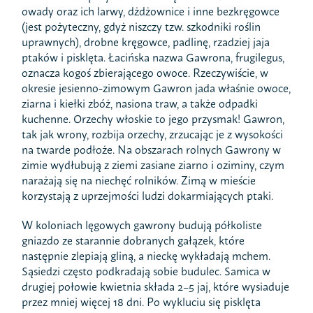
owady oraz ich larwy, dżdżownice i inne bezkręgowce
(jest pożyteczny, gdyż niszczy tzw. szkodniki roślin
uprawnych), drobne kręgowce, padlinę, rzadziej jaja
ptaków i pisklęta. Łacińska nazwa Gawrona, frugilegus,
oznacza kogoś zbierającego owoce. Rzeczywiście, w
okresie jesienno-zimowym Gawron jada właśnie owoce,
ziarna i kiełki zbóż, nasiona traw, a także odpadki
kuchenne. Orzechy włoskie to jego przysmak! Gawron,
tak jak wrony, rozbija orzechy, zrzucając je z wysokości
na twarde podłoże. Na obszarach rolnych Gawrony w
zimie wydłubują z ziemi zasiane ziarno i oziminy, czym
narażają się na niechęć rolników. Zimą w mieście
korzystają z uprzejmości ludzi dokarmiających ptaki.
W koloniach lęgowych gawrony budują półkoliste
gniazdo ze starannie dobranych gałązek, które
następnie zlepiają gliną, a nieckę wykładają mchem.
Sąsiedzi często podkradają sobie budulec. Samica w
drugiej połowie kwietnia składa 2–5 jaj, które wysiaduje
przez mniej więcej 18 dni. Po wykluciu się pisklęta