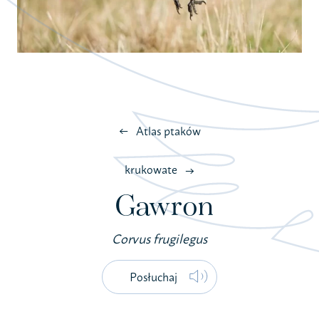
Atlas ptaków
krukowate
Gawron
Corvus frugilegus
Posłuchaj