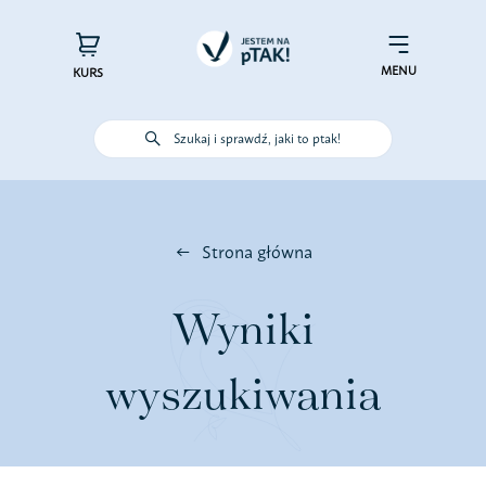
Przejdź
do
×
Menu
zawartości
MENU
KURS
Szukaj i sprawdź, jaki to ptak!
Poznaj ptaki
Działaj dla ptaków
Strona główna
Wspieraj finansowo
Wyniki
Poznaj nas – zespół Jestem na
wyszukiwania
pTAK!
Sprawdź efekty