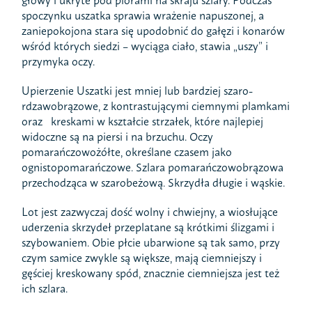
głowy i ukryte pod piórami na skraju szlary. Podczas
spoczynku uszatka sprawia wrażenie napuszonej, a
zaniepokojona stara się upodobnić do gałęzi i konarów
wśród których siedzi – wyciąga ciało, stawia „uszy” i
przymyka oczy.
Upierzenie Uszatki jest mniej lub bardziej szaro-
rdzawobrązowe, z kontrastującymi ciemnymi plamkami
oraz kreskami w kształcie strzałek, które najlepiej
widoczne są na piersi i na brzuchu. Oczy
pomarańczowożółte, określane czasem jako
ognistopomarańczowe. Szlara pomarańczowobrązowa
przechodząca w szarobeżową. Skrzydła długie i wąskie.
Lot jest zazwyczaj dość wolny i chwiejny, a wiosłujące
uderzenia skrzydeł przeplatane są krótkimi ślizgami i
szybowaniem. Obie płcie ubarwione są tak samo, przy
czym samice zwykle są większe, mają ciemniejszy i
gęściej kreskowany spód, znacznie ciemniejsza jest też
ich szlara.