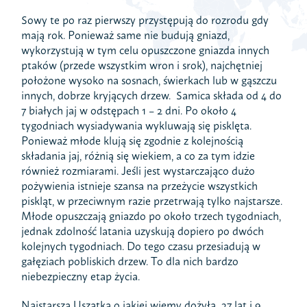
Sowy te po raz pierwszy przystępują do rozrodu gdy
mają rok. Ponieważ same nie budują gniazd,
wykorzystują w tym celu opuszczone gniazda innych
ptaków (przede wszystkim wron i srok), najchętniej
położone wysoko na sosnach, świerkach lub w gąszczu
innych, dobrze kryjących drzew. Samica składa od 4 do
7 białych jaj w odstępach 1 – 2 dni. Po około 4
tygodniach wysiadywania wykluwają się pisklęta.
Ponieważ młode klują się zgodnie z kolejnością
składania jaj, różnią się wiekiem, a co za tym idzie
również rozmiarami. Jeśli jest wystarczająco dużo
pożywienia istnieje szansa na przeżycie wszystkich
piskląt, w przeciwnym razie przetrwają tylko najstarsze.
Młode opuszczają gniazdo po około trzech tygodniach,
jednak zdolność latania uzyskują dopiero po dwóch
kolejnych tygodniach. Do tego czasu przesiadują w
gałęziach pobliskich drzew. To dla nich bardzo
niebezpieczny etap życia.
Najstarsza Uszatka o jakiej wiemy dożyła 27 lat i 9