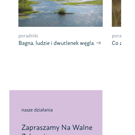
poradniki
poradniki
Bagna, ludzie i dwutlenek węgla.
Co znaczy
nasze działania
Zapraszamy Na Walne