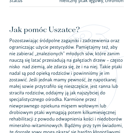
Status
nieliczny ptak lęgowy, chroniona
Jak pomóc Uszatce?
Pozostawiając śródpolne zagajniki i zadrzewienia oraz
ograniczając użycie pestycydów. Pamiętajmy też, aby
nie zabierać „znalezionych” młodych sów, które zanim
nauczą się latać przesiadują na gałęziach drzew – często
nisko nad ziemią, ale zdarza się, że i na niej. Takie ptaki
nadal są pod opieką rodziców i powinniśmy je im
zostawić. Jeśli jednak mamy pewność, że napotkanej
małej sowie przytrafiło się nieszczęście, jest ranna lub
straciła rodziców, oddajmy ją jak najszybciej do
specjalistycznego ośrodka. Karmione przez
niewprawnego opiekuna mięsem wołowym lub
drobiowym ptaki wymagają potem kilkumiesięcznej
rehabilitacji z powodu odwapnienia kości i niedoborów
mineralno-witaminowych. Bądźmy przy tym świadomi,
że dorosłe sowy mogą okazać się bardzo kłopotliwymi,