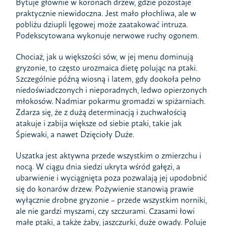
Bytuje głównie w koronach drzew, gdzie pozostaje
praktycznie niewidoczna. Jest mało płochliwa, ale w
pobliżu dziupli lęgowej może zaatakować intruza.
Podekscytowana wykonuje nerwowe ruchy ogonem.
Chociaż, jak u większości sów, w jej menu dominują
gryzonie, to często urozmaica dietę polując na ptaki.
Szczególnie późną wiosną i latem, gdy dookoła pełno
niedoświadczonych i nieporadnych, ledwo opierzonych
młokosów. Nadmiar pokarmu gromadzi w spiżarniach.
Zdarza się, że z dużą determinacją i zuchwałością
atakuje i zabija większe od siebie ptaki, takie jak
Śpiewaki, a nawet Dzięcioły Duże.
Uszatka jest aktywna przede wszystkim o zmierzchu i
nocą. W ciągu dnia siedzi ukryta wśród gałęzi, a
ubarwienie i wyciągnięta poza pozwalają jej upodobnić
się do konarów drzew. Pożywienie stanowią prawie
wyłącznie drobne gryzonie – przede wszystkim norniki,
ale nie gardzi myszami, czy szczurami. Czasami łowi
małe ptaki, a także żaby, jaszczurki, duże owady. Poluje