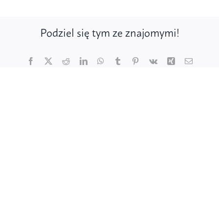
Podziel się tym ze znajomymi!
Facebook
X
Reddit
LinkedIn
WhatsApp
Tumblr
Pinterest
Vk
Xing
Email
Poznaj ptaki
Działaj dla ptaków
Wspieraj finansowo
Poznaj nas – zespół Jestem na pTAK!