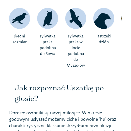
średni
sylwetka
sylwetka
jastrzębi
brą
rozmiar
ptaka
ptaka w
dziób
k
podobna
locie
do Sowa
podobna
do
Myszołów
Jak rozpoznać Uszatkę po
głosie?
Dorosłe osobniki są raczej milczące. W okresie
godowym usłyszeć możemy ciche i powolne ‘hu’ oraz
charakterystyczne klaskanie skrzydłami przy okazji