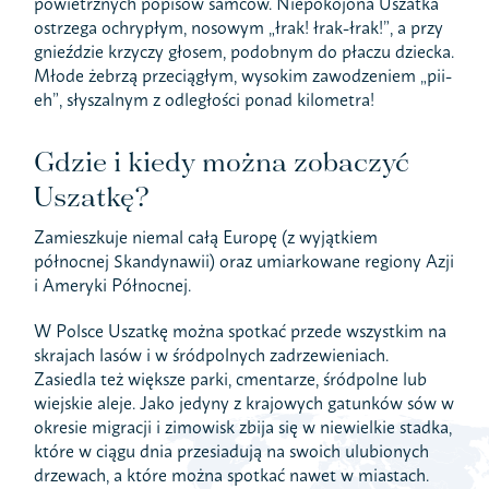
powietrznych popisów samców. Niepokojona Uszatka
ostrzega ochrypłym, nosowym „łrak! łrak-łrak!”, a przy
gnieździe krzyczy głosem, podobnym do płaczu dziecka.
Młode żebrzą przeciągłym, wysokim zawodzeniem „pii-
eh”, słyszalnym z odległości ponad kilometra!
Gdzie i kiedy można zobaczyć
Uszatkę?
Zamieszkuje niemal całą Europę (z wyjątkiem
północnej Skandynawii) oraz umiarkowane regiony Azji
i Ameryki Północnej.
W Polsce Uszatkę można spotkać przede wszystkim na
skrajach lasów i w śródpolnych zadrzewieniach.
Zasiedla też większe parki, cmentarze, śródpolne lub
wiejskie aleje. Jako jedyny z krajowych gatunków sów w
okresie migracji i zimowisk zbija się w niewielkie stadka,
które w ciągu dnia przesiadują na swoich ulubionych
drzewach, a które można spotkać nawet w miastach.