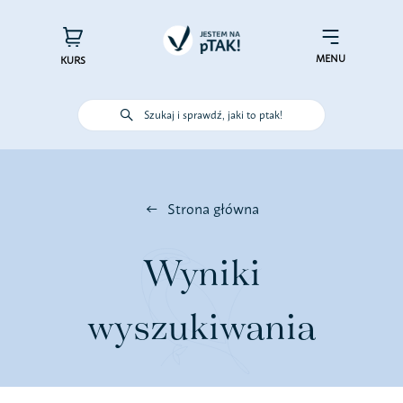
Przejdź
do
×
Menu
zawartości
MENU
KURS
Szukaj i sprawdź, jaki to ptak!
Poznaj ptaki
Działaj dla ptaków
Strona główna
Wspieraj finansowo
Wyniki
Poznaj nas – zespół Jestem na
wyszukiwania
pTAK!
Sprawdź efekty