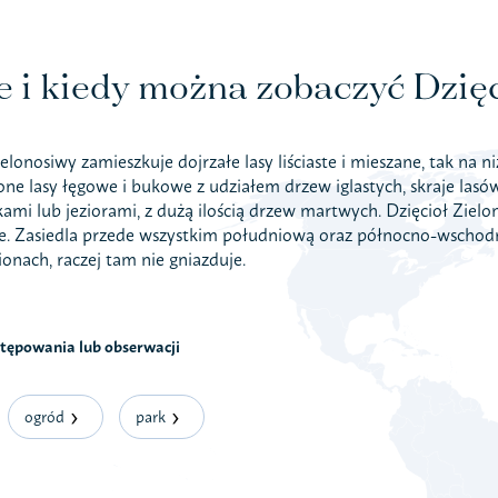
e i kiedy można zobaczyć Dzię
ielonosiwy zamieszkuje dojrzałe lasy liściaste i mieszane, tak na n
one lasy łęgowe i bukowe z udziałem drzew iglastych, skraje lasów
kami lub jeziorami, z dużą ilością drzew martwych. Dzięcioł Ziel
ce. Zasiedla przede wszystkim południową oraz północno-wschodn
ionach, raczej tam nie gniazduje.
stępowania lub obserwacji
ogród
park