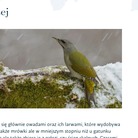
ej
a się głównie owadami oraz ich larwami, które wydobywa
ą także mrówki ale w mniejszym stopniu niż u gatunku
ale także zbiera je z gałęzi, czy ścian skalnych. Czasami