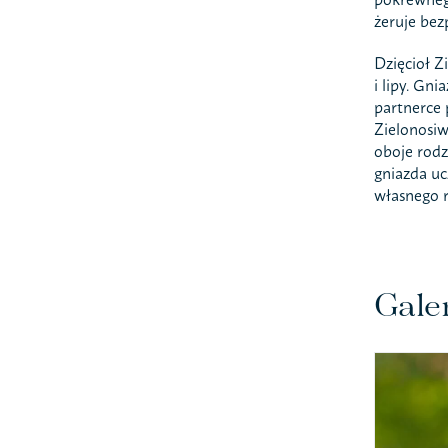
żeruje bez
Dzięcioł Z
i lipy. Gn
partnerce 
Zielonosiw
oboje rodz
gniazda uc
własnego r
Gale