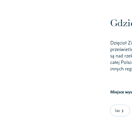
Gdzi
Dzięcioł Z
prześwietl
są nad rze
całej Pols
innych reg
Miejsce wy
las