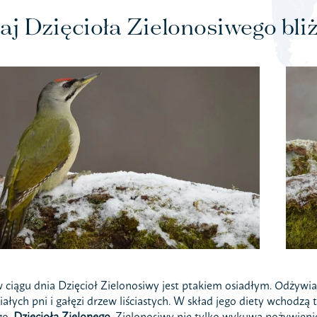
aj Dzięcioła Zielonosiwego bliż
ciągu dnia Dzięcioł Zielonosiwy jest ptakiem osiadłym. Odżywi
iałych pni i gałęzi drzew liściastych. W skład jego diety wchodz
go,
Dzięcioła Zielonego
. Zielonosiwy nie tylko wykuwa pożywienie 