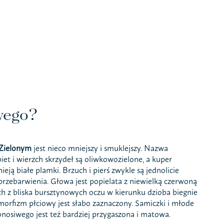
wego?
Zielonym
jest nieco mniejszy i smuklejszy. Nazwa
et i wierzch skrzydeł są oliwkowozielone, a kuper
ją białe plamki. Brzuch i pierś zwykle są jednolicie
rzebarwienia. Głowa jest popielata z niewielką czerwoną
h z bliska bursztynowych oczu w kierunku dzioba biegnie
Dymorfizm płciowy jest słabo zaznaczony. Samiczki i młode
onosiwego jest też bardziej przygaszona i matowa.