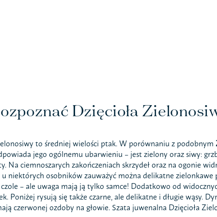
rozpoznać Dzięcioła Zielonosi
ielonosiwy to średniej wielości ptak. W porównaniu z podobnym
powiada jego ogólnemu ubarwieniu – jest zielony oraz siwy: grzbi
ty. Na ciemnoszarych zakończeniach skrzydeł oraz na ogonie widnie
ć u niektórych osobników zauważyć można delikatne zielonkawe p
czole – ale uwaga mają ją tylko samce! Dodatkowo od widocznyc
ek. Poniżej rysują się także czarne, ale delikatne i długie wąsy. 
mają czerwonej ozdoby na głowie. Szata juwenalna Dzięcioła Ziel