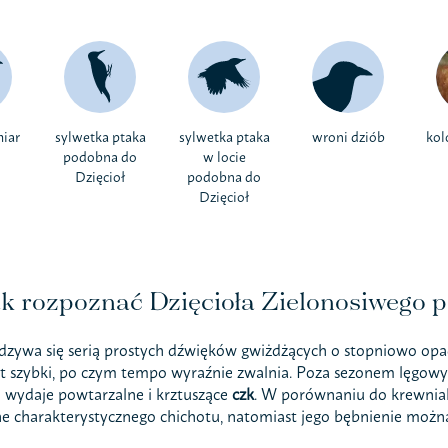
miar
sylwetka ptaka
sylwetka ptaka
wroni dziób
kol
podobna do
w locie
Dzięcioł
podobna do
Dzięcioł
k rozpoznać Dzięcioła Zielonosiwego p
dzywa się serią prostych dźwięków gwiżdżących o stopniowo opad
est szybki, po czym tempo wyraźnie zwalnia. Poza sezonem lęgowy
 wydaje powtarzalne i krztuszące
czk
. W porównaniu do krewniaka
 charakterystycznego chichotu, natomiast jego bębnienie można 