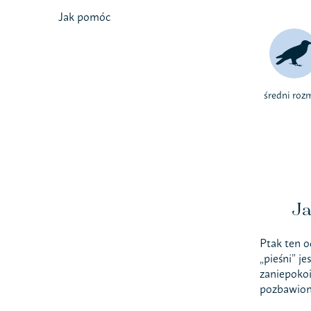
Jak pomóc
średni roz
Ja
Ptak ten o
„pieśni” j
zaniepokoi
pozbawione