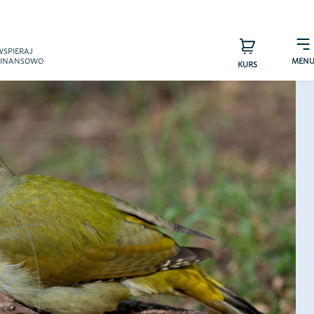
×
WSPIERAJ
FINANSOWO
MEN
KURS
s – zespół
Sprawdź efekty
a pTAK!
Przyjaciele
arzyszenia