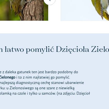
m łatwo pomylić Dzięcioła Zie
e z daleka gatunek ten jest bardzo podobny do
Zielonego
i to z nim najłatwiej go pomylić.
ajlepszą diagnostyczną cechę stanowi ubarwienie
rku: u Zielonosiwego są one szare z niewielką
lamką na czole i tylko u samców. (na zdjęciu: Dzięcioł