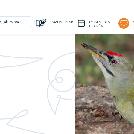
, jaki to ptak!
POZNAJ PTAKI
DZIAŁAJ DLA
PTAKÓW
ałaj dla ptaków
Wspieraj finansowo
Poznaj na
Jestem n
pomagać ptakom –
Pomoc ptakom – strona
dniki
darowizny
Zespół
 i działania
Przekaż 1,5%
Wizja i cele
ndarz wydarzeń
Sprawdź efekty wsparcia
Nasze akcje
ań Wolontariuszem
Partnerzy i 
cz do klubu
Kontakt
gażuj biznes
Statut Stow