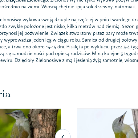
pośrednio na ziemi. Wiosną chętnie spija sok drzewny, natomiast 
ielonosiwy wykuwa swoją dziuple najczęściej w pniu twardego drze
iazdo zwykle położone jest nisko, kilka metrów nad ziemią. Sezo
przynosi jej pożywienie. Związek stworzony przez pary może trwać 
y wyprowadza jeden lęg w ciągu roku. Samica od drugiej połowy 
ice, a trwa ono około 14-15 dni. Pisklęta po wykluciu przez 3-4 t
zą się samodzielności pod opieką rodziców. Miną kolejne 3 tygod
ewiru. Dzięcioły Zielonosiwe zimą i jesienią żyją samotnie, wiosnę
ria