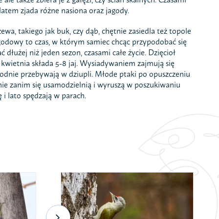
latem zjada różne nasiona oraz jagody.
wa, takiego jak buk, czy dąb, chętnie zasiedla też topole
n godowy to czas, w którym samiec chcąc przypodobać się
dłużej niż jeden sezon, czasami całe życie. Dzięcioł
kwietnia składa 5-8 jaj. Wysiadywaniem zajmują się
ygodnie przebywają w dziupli. Młode ptaki po opuszczeniu
nie zanim się usamodzielnią i wyruszą w poszukiwaniu
 i lato spędzają w parach.