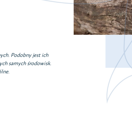
Jestem na p
Sprawozdan
Polityka pry
RODO
ych. Podobny jest ich
ych samych środowisk.
lne.