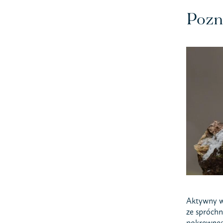
Pozn
Aktywny w 
ze spróchn
pokrewne