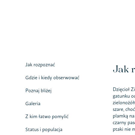
Jak rozpoznać
Jak 
Gdzie i kiedy obserwować
Dzięcioł Z
Poznaj bliżej
gatunku od
zielonożół
Galeria
szare, cho
plamką na 
Z kim łatwo pomylić
czarny pas
ptaki nie 
Status i populacja