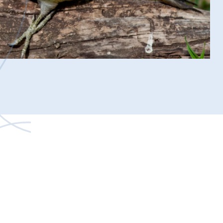
TAK!
ia
watności –