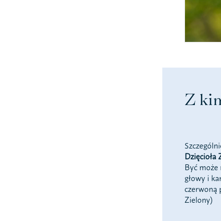
Z ki
Szczególni
Dzięcioła 
Być może n
głowy i ka
czerwoną p
Zielony)