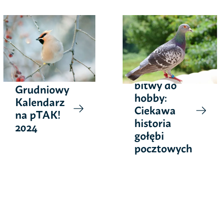
Z pola
bitwy do
Grudniowy
hobby:
Kalendarz
Ciekawa
na pTAK!
historia
2024
gołębi
pocztowych