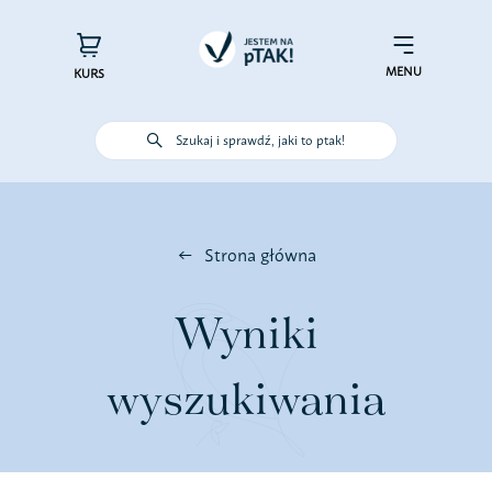
Przejdź
do
×
Menu
zawartości
MENU
KURS
Szukaj i sprawdź, jaki to ptak!
Poznaj ptaki
Działaj dla ptaków
Strona główna
Wspieraj finansowo
Wyniki
Poznaj nas – zespół Jestem na
wyszukiwania
pTAK!
Sprawdź efekty