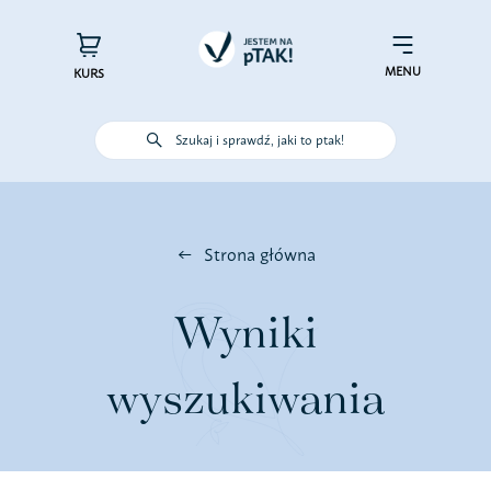
Przejdź
do
×
Menu
zawartości
MENU
KURS
Szukaj i sprawdź, jaki to ptak!
Poznaj ptaki
Działaj dla ptaków
Strona główna
Wspieraj finansowo
Wyniki
Poznaj nas – zespół Jestem na
wyszukiwania
pTAK!
Sprawdź efekty