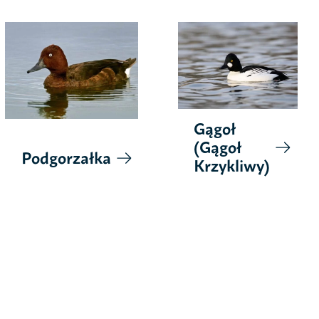
Gągoł
(Gągoł
Podgorzałka
Krzykliwy)