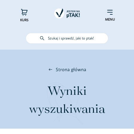
Przejdź
do
×
Menu
zawartości
MENU
KURS
Szukaj i sprawdź, jaki to ptak!
Poznaj ptaki
Działaj dla ptaków
Strona główna
Wspieraj finansowo
Wyniki
Poznaj nas – zespół Jestem na
wyszukiwania
pTAK!
Sprawdź efekty